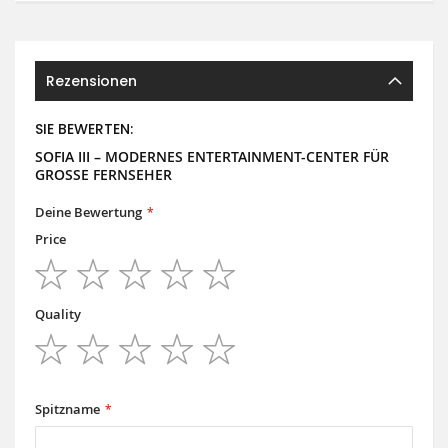
Rezensionen
SIE BEWERTEN:
SOFIA III – MODERNES ENTERTAINMENT-CENTER FÜR
GROSSE FERNSEHER
Deine Bewertung
Price
1
2
3
4
5
star
stars
stars
stars
stars
Quality
1
2
3
4
5
star
stars
stars
stars
stars
Spitzname