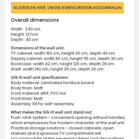
KLICKEN SIE HIER, UM DIE KONFIGURATION AUSZUWÄHLEN
Overall dimensions
Width: 240 cm
Height: 127cm
Depth: 40 cm
Dimensions of the wall unit:
TV cabinet: width 160 cm, height 30 cm, depth 40 cm
Display cabinet: width 60 cm, height 115 cm, depth 30 cm
Bookcase: width 42 cm, height 120 cm, depth 28 cm
Shelf: width 140 cm, height 25 cm, depth 20 cm
Silk III wall unit specifications:
Body material: Laminated furniture board
Body finish: Matt
Front material: MDF, PVC foil
Front finish: Matt
Assembly: Kit for self-assembly
What makes the Silk III wall unit stand out:
Push-click system - convenient opening without handles,
which emphasises the modern character of the wall unit.
Practical storage solutions - closed cabinets, open
shelves and a spacious TV compartment will
accommodate all the necessary items and decorations.