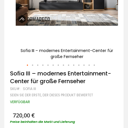
r für
Sofia III – modernes Entertainment-Center für
So
große Fernseher
Zum
Sofia III – modernes Entertainment-
Anfang
Center für große Fernseher
der
Bildgalerie
SKU
SOFIA III
springen
SEIEN SIE DER ERSTE, DER DIESES PRODUKT BEWERTET
VERFÜGBAR
720,00 €
Preise beinhalten die MwSt und Lieferung