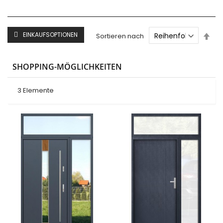
Abs
EINKAUFSOPTIONEN
Sortieren nach
sor
SHOPPING-MÖGLICHKEITEN
3
Elemente