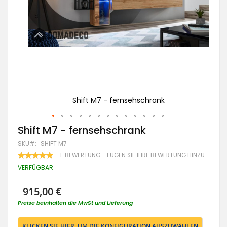
Shift M7 - fernsehschrank
Zum
Shift M7 - fernsehschrank
Anfang
SKU
SHIFT M7
der
Bildgalerie
BEWERTUNG:
1
BEWERTUNG
FÜGEN SIE IHRE BEWERTUNG HINZU
100
100
springen
% OF
VERFÜGBAR
915,00 €
Preise beinhalten die MwSt und Lieferung
KLICKEN SIE HIER, UM DIE KONFIGURATION AUSZUWÄHLEN