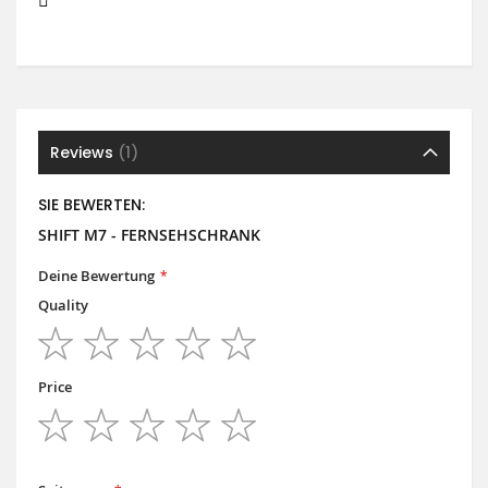
Reviews
1
SIE BEWERTEN:
SHIFT M7 - FERNSEHSCHRANK
Deine Bewertung
Quality
1
2
3
4
5
star
stars
stars
stars
stars
Price
1
2
3
4
5
star
stars
stars
stars
stars