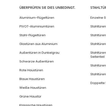
ÜBERPRÜFEN SIE DIES UNBEDINGT.
STAHLTÜ
Aluminium-Flügeltüren
Einzelne S
PIVOT-Aluminiumtüren
Stahltüren
Stahl-Flügeltüren
Stahltüre
Glastüren aus Aluminium
Stahltüre
Außentüren in Dunkelgrau
Stahltüre
Seitenteil
Schwarze Außentüren
Stahltüren 
Rote Haustüren
Stahltüren 
Blaue Haustüren
Doppelte 
Weiße Haustüren
Grüne Haustür
Klassische Haustüren