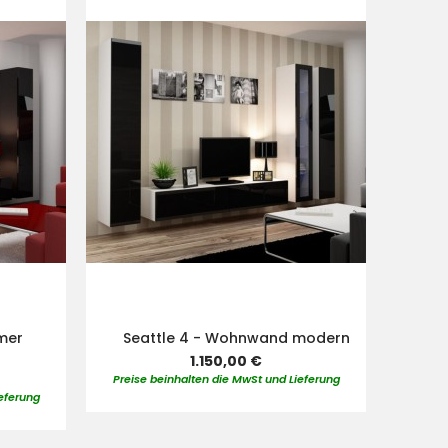
den
den
Warenkorb
Warenkorb
mer
Seattle 4 - Wohnwand modern
1.150,00 €
Preise beinhalten die MwSt und Lieferung
eferung
Preise