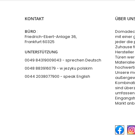
KONTAKT
ÜBER UN
BÜRO
:
Domadeco 
Friedrich-Ebert-Anlage 36,
mit einer
Frankfurt 60325
jeder die 
Zuhause f
UNTERSTÜTZUNG
Hersteller
Türen wer
0049 84319009043 - sprechen Deutsch
Materialie
hochwerti
0048 883916079 - w jezyku polskim
Unsere mo
0044 2038077900
- speak English
außergewö
Kombinati
sind über
umfassend
Eingangs
Markt anb