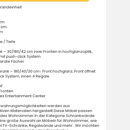
Wandeinheit
 cm
0 cm
cm
e / Tiefe
nk – 30/180/42 cm zwei Fronten in hochglanzoptik,
t mit push-click System
parate Fächer
ank – 180/40/30 cm- Front hochglanz, Front öffnet
ick System, innen 4 Regale
DF
Fronten
nes Entertainment Center
wahrungsmöglichkeiten werden aus
tiven Materialien hergestellt.Diese Möbel passen
 jedes Wohnzimmer.In der Kategorie Schrankwände
 eine große Auswahl an Möbeln für Wohnzimmer, wie
el TV-Schränke, Regalwände und mehr...Wir möchten