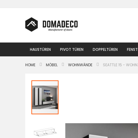
Zum
Inhalt
springen
HAUSTÜREN
PIVOT TÜREN
DOPPELTÜREN
FENST
HOME
MÖBEL
WOHNWÄNDE
SEATTLE 15 - WOH
Zum
Ende
der
Bildgalerie
springen