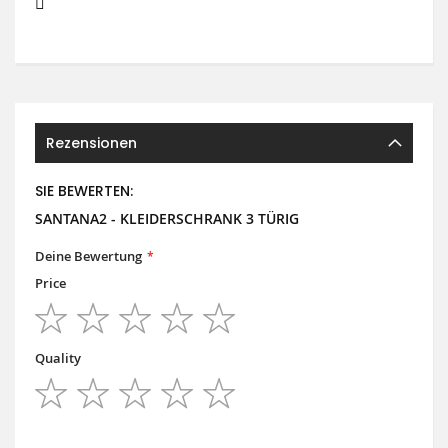
Rezensionen
SIE BEWERTEN:
SANTANA2 - KLEIDERSCHRANK 3 TÜRIG
Deine Bewertung
Price
1
2
3
4
5
star
stars
stars
stars
stars
Quality
1
2
3
4
5
star
stars
stars
stars
stars