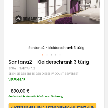
Santana2 - Kleiderschrank 3 türig
Zum
Santana2 - Kleiderschrank 3 türig
Anfang
SKU
SANTANA 2
der
Bildgalerie
SEIEN SIE DER ERSTE, DER DIESES PRODUKT BEWERTET
springen
VERFÜGBAR
890,00 €
Preise beinhalten die MwSt und Lieferung
KLICKEN SIE HIER, UM DIE KONFIGURATION AUSZUWÄHLEN