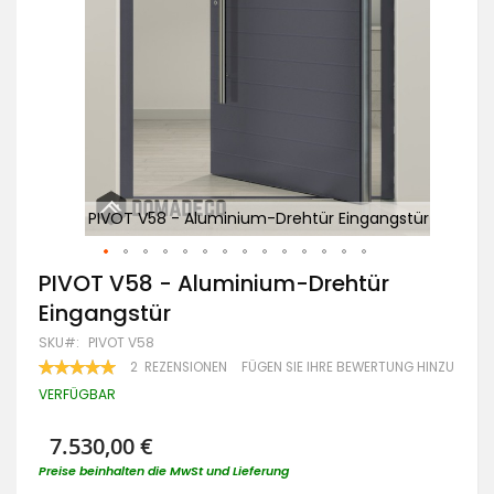
stür
PIVOT V58 - Aluminium-Drehtür Eingangstür
P
Zum
PIVOT V58 - Aluminium-Drehtür
Anfang
Eingangstür
der
Bildgalerie
SKU
PIVOT V58
springen
BEWERTUNG:
2
REZENSIONEN
FÜGEN SIE IHRE BEWERTUNG HINZU
100
100
% OF
VERFÜGBAR
7.530,00 €
Preise beinhalten die MwSt und Lieferung