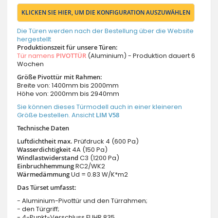
KLICKEN SIE HIER, UM DIE KONFIGURATION AUSZUWÄHLEN
Die Türen werden nach der Bestellung über die Website
hergestellt
Produktionszeit für unsere Türen:
Tür namens
PIVOTTÜR
(Aluminium) - Produktion dauert 6
Wochen
Größe Pivottür mit Rahmen:
Breite von: 1400mm bis 2000mm
Höhe von: 2000mm bis 2940mm
Sie können dieses Türmodell auch in einer kleineren
Größe bestellen. Ansicht
LIM V58
Technische Daten
Luftdichtheit max.
Prüfdruck 4 (600 Pa)
Wasserdichtigkeit
4A (150 Pa)
Windlastwiderstand
C3 (1200 Pa)
Einbruchhemmung
RC2/WK2
Wärmedämmung
Ud = 0.83 W/K*m2
Das Türset umfasst:
- Aluminium-Pivottür und den Türrahmen;
- den Türgriff;
- 4-Punkt-Verschluss FUHR 835