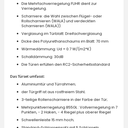
Die Mehrfachverriegelung FUHR dient zur
Verriegelung.
Scharniere: die Wahl zwischen Flügel- oder
Rollscharnieren (WALA) und verdeckten
Scharnieren (WALA)).
Verglasung im Türblatt: Dreifachverglasung
Dicke des Polyurethanschaums im Blatt: 70 mm
Wärmedämmung: Ud = 0.7 W/(m2*K)
Schalldämmung: 30dB
Die Türen erfüllen den RC2-Sicherheitsstandard
Das Türset umfasst:
Aluminiumtür und Türrahmen;
der Türgriff ist aus rostfreiem Stahl;
3-teilige Rollenscharniere in der Farbe der Tür;
Mehrpunktverriegelung 855GL : Vollverriegelung in 7
Punkten, - 2 Haken, - 4 Riegel plus oberer Riegel
Schwellenleiste 15 mm hoch;
Standard-Schlosseinsatz mit 5 Schlüsseln.