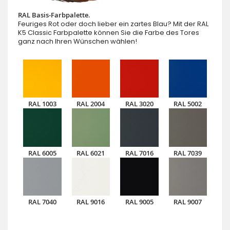
RAL Basis-Farbpalette.
Feuriges Rot oder doch lieber ein zartes Blau? Mit der RAL
K5 Classic Farbpalette können Sie die Farbe des Tores
ganz nach Ihren Wünschen wählen!
RAL 1003
RAL 2004
RAL 3020
RAL 5002
RAL 6005
RAL 6021
RAL 7016
RAL 7039
RAL 7040
RAL 9016
RAL 9005
RAL 9007