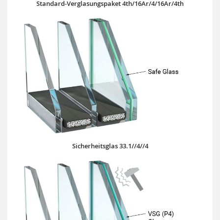
Standard-Verglasungspaket 4th/16Ar/4/16Ar/4th
Sicherheitsglas 33.1//4//4