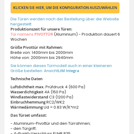
KLICKEN SIE HIER, UM DIE KONFIGURATION AUSZUWÄHLEN
Die Türen werden nach der Bestellung über die Website
hergestellt
Produktionszeit für unsere Türen:
Tür namens
PIVOTTÜR
(Aluminium) - Produktion dauert 6
Wochen
Größe Pivottür mit Rahmen:
Breite von: 1400mm bis 2000mm
Höhe von: 2000mm bis 2940mm
Sie können dieses Türmodell auch in einer kleineren
Größe bestellen. Ansicht
LIM Integra
Technische Daten
Luftdichtheit max.
Prüfdruck 4 (600 Pa)
Wasserdichtigkeit
4A (150 Pa)
Windlastwiderstand
C3 (1200 Pa)
Einbruchhemmung
RC2/WK2
Wärmedämmung
Ud = 0.83 W/K*m2
Das Türset umfasst:
- Aluminium-Pivottür und den Türrahmen;
- den Türgriff;
- 4-Punkt-Verschluss FUHR 835