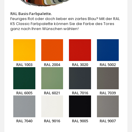
RAL Basis-Farbpalette.
Feuriges Rot oder doch lieber ein zartes Blau? Mit der RAL
K5 Classic Farbpalette können Sie die Farbe des Tores
ganz nach Ihren Wünschen wählen!
RAL 1003
RAL 2004
RAL 3020
RAL 5002
RAL 6005
RAL 6021
RAL 7016
RAL 7039
RAL 7040
RAL 9016
RAL 9005
RAL 9007