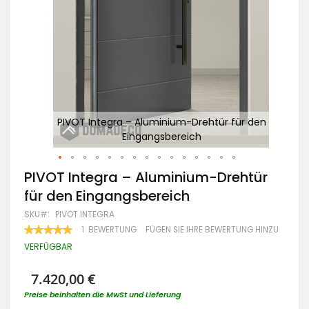
 den
PIVOT Integra – Aluminium-Drehtür für den
Eingangsbereich
Zum
PIVOT Integra – Aluminium-Drehtür
Anfang
für den Eingangsbereich
der
Bildgalerie
SKU
PIVOT INTEGRA
springen
BEWERTUNG:
1
BEWERTUNG
FÜGEN SIE IHRE BEWERTUNG HINZU
100
100
% OF
VERFÜGBAR
7.420,00 €
Preise beinhalten die MwSt und Lieferung