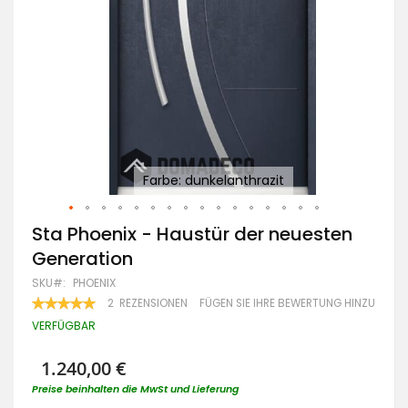
Farbe: dunkelanthrazit
Zum
Sta Phoenix - Haustür der neuesten
Anfang
Generation
der
Bildgalerie
SKU
PHOENIX
springen
BEWERTUNG:
2
REZENSIONEN
FÜGEN SIE IHRE BEWERTUNG HINZU
100
100
% OF
VERFÜGBAR
1.240,00 €
Preise beinhalten die MwSt und Lieferung