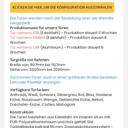
KLICKEN SIE HIER, UM DIE KONFIGURATION AUSZUWÄHLEN
Die Türen werden nach der Bestellung über die Website
hergestellt
Produktionszeit für unsere Türen:
Tür namens
STA
(Edelstahl) - Produktion dauert 3 Wochen
Tür namens
FARGO
(Edelstahl) - Produktion dauert 8
Wochen
Tür namens
LIM
(Aluminium) - Produktion dauert 6
Wochen
Türgröße mit Rahmen:
Breite von: 807mm bis 1107mm
Höhe von: 2000mm bis 2090mm
Sie können Türen auch in einer größeren Größe bestellen.
Lim
oder
Pivottür
anzeigen
Verfügbare Türfarben:
Anthrazit, Weiß, Schwarz, Silbergrau, Rot, Blau, Goldene
Eiche, Nussbaum, Wenge, Gebleichte Eiche, Beton,
Drechsler-Eiche, Corten, Mahagoni
Konstruktion:
Die Türen bestehen aus Edelstahl. Im Inneren ist es mit
PUR-Polyurethanschaum und Holz gefüllt. Die
Türblattdicke beträgt 55 mm. Doppeldichtungssystem -