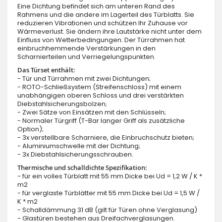
Eine Dichtung befindet sich am unteren Rand des
Rahmens und die andere im Lagerteil des Türblatts. Sie
reduzieren Vibrationen und schützen Ihr Zuhause vor
Wärmeverlust. Sie ändern ihre Lautstärke nicht unter dem
Einfluss von Wetterbedingungen. Der Türrahmen hat
einbruchhemmende Verstärkungen in den
Scharnierteilen und Verriegelungspunkten.
Das Türset enthält:
- Tür und Türrahmen mit zwei Dichtungen;
- ROTO-Schließsystem (Streifenschloss) mit einem
unabhängigen oberen Schloss und drei verstärkten
Diebstahlsicherungsbolzen;
- Zwei Sätze von Einsätzen mit den Schlüsseln;
- Normaler Türgriff (T-Bar langer Griff als zusätzliche
Option);
- 3x verstellbare Scharniere, die Einbruchschutz bieten;
- Aluminiumschwelle mit der Dichtung;
- 3x Diebstahlsicherungsschrauben.
Thermische und schalldichte Spezifikation:
- für ein volles Türblatt mit 55 mm Dicke bei Ud = 1,2 W / K *
m2
- für verglaste Türblätter mit 55 mm Dicke bei Ud = 1,5 W /
K * m2
- Schalldämmung 31 dB (gilt für Türen ohne Verglasung)
- Glastüren bestehen aus Dreifachverglasungen.