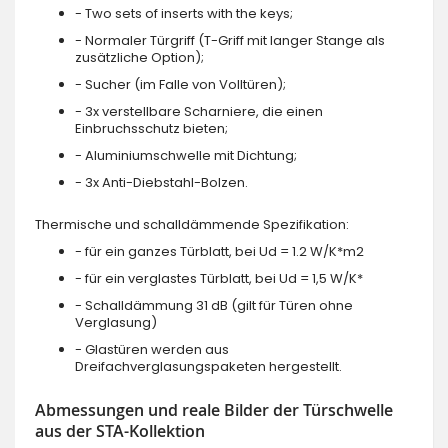
- Two sets of inserts with the keys;
- Normaler Türgriff (T-Griff mit langer Stange als
zusätzliche Option);
- Sucher (im Falle von Volltüren);
- 3x verstellbare Scharniere, die einen
Einbruchsschutz bieten;
- Aluminiumschwelle mit Dichtung;
- 3x Anti-Diebstahl-Bolzen.
Thermische und schalldämmende Spezifikation:
- für ein ganzes Türblatt, bei Ud = 1.2 W/K*m2
- für ein verglastes Türblatt, bei Ud = 1,5 W/K*
- Schalldämmung 31 dB (gilt für Türen ohne
Verglasung)
- Glastüren werden aus
Dreifachverglasungspaketen hergestellt.
Abmessungen und reale Bilder der Türschwelle
aus der STA-Kollektion