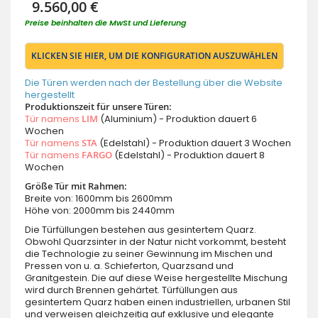
9.560,00 €
Preise beinhalten die MwSt und Lieferung
KLICKEN SIE HIER, UM DIE KONFIGURATION AUSZUWÄHLEN
Die Türen werden nach der Bestellung über die Website
hergestellt
Produktionszeit für unsere Türen:
Tür namens
LIM
(Aluminium) - Produktion dauert 6
Wochen
Tür namens
STA
(Edelstahl) - Produktion dauert 3 Wochen
Tür namens
FARGO
(Edelstahl) - Produktion dauert 8
Wochen
Größe Tür mit Rahmen:
Breite von: 1600mm bis 2600mm
Höhe von: 2000mm bis 2440mm
Die Türfüllungen bestehen aus gesintertem Quarz.
Obwohl Quarzsinter in der Natur nicht vorkommt, besteht
die Technologie zu seiner Gewinnung im Mischen und
Pressen von u. a. Schieferton, Quarzsand und
Granitgestein. Die auf diese Weise hergestellte Mischung
wird durch Brennen gehärtet. Türfüllungen aus
gesintertem Quarz haben einen industriellen, urbanen Stil
und verweisen gleichzeitig auf exklusive und elegante