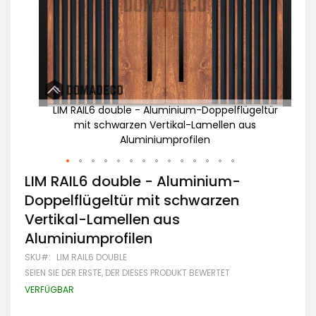
eltür
LIM RAIL6 double - Aluminium-Doppelflügeltür
L
s
mit schwarzen Vertikal-Lamellen aus
Aluminiumprofilen
Zum
LIM RAIL6 double - Aluminium-
Anfang
Doppelflügeltür mit schwarzen
der
Bildgalerie
Vertikal-Lamellen aus
springen
Aluminiumprofilen
SKU
LIM RAIL6 DOUBLE
SEIEN SIE DER ERSTE, DER DIESES PRODUKT BEWERTET
VERFÜGBAR