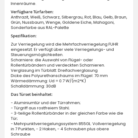
Innenräume.
Verfügbare Türfarben:
Anthrazit, Weiß, Schwarz, Silbergrau, Rot, Blau, Gelb, Braun,
Grün, Nussbaum, Wenge, Goldene Eiche, Mahagoni,
Sonderfarbe aus RAL-Palette
Spezifikation:
Zur Verriegelung wird die Mehrfachverriegelung FUHR
eingesetzt. Er verfügt über viele Verriegelungs- und
Steuerungsmöglichkeiten.
Scharniere: die Auswahl von Flügel- oder
Rollentürbändern und verdeckten Scharnieren.
Verglasung im Türblatt: Dreifachverglasung
Dicke des Polyurethanschaums im Flügel: 70 mm
Wärmedämmung: Ud = 0.7 W/(m2*K)
Schalldämmung: 30dB
Das Türset beinhaltet:
- Aluminiumtür und der Türrahmen;
- Türgriff aus rostfreiem Stahl;
- 3-teilige Rollentürbänder in der gleichen Farbe wie die
Tür;
- Mehrpunktverriegelungssystem 855GL: Vollverriegelung
in 7 Punkten, - 2 Haken, - 4 Schrauben plus obere
Schraube