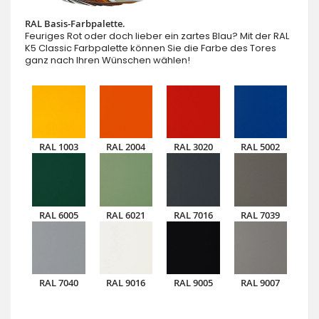
RAL Basis-Farbpalette.
Feuriges Rot oder doch lieber ein zartes Blau? Mit der RAL
K5 Classic Farbpalette können Sie die Farbe des Tores
ganz nach Ihren Wünschen wählen!
RAL 1003
RAL 2004
RAL 3020
RAL 5002
RAL 6005
RAL 6021
RAL 7016
RAL 7039
RAL 7040
RAL 9016
RAL 9005
RAL 9007