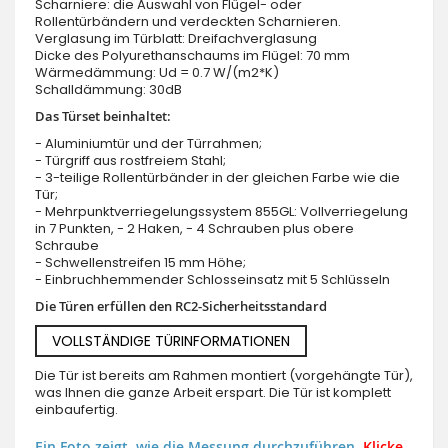
Scharniere: die Auswahl von Flügel- oder
Rollentürbändern und verdeckten Scharnieren.
Verglasung im Türblatt: Dreifachverglasung
Dicke des Polyurethanschaums im Flügel: 70 mm
Wärmedämmung: Ud = 0.7 W/(m2*K)
Schalldämmung: 30dB
Das Türset beinhaltet:
- Aluminiumtür und der Türrahmen;
- Türgriff aus rostfreiem Stahl;
- 3-teilige Rollentürbänder in der gleichen Farbe wie die
Tür;
- Mehrpunktverriegelungssystem 855GL: Vollverriegelung
in 7 Punkten, - 2 Haken, - 4 Schrauben plus obere
Schraube
- Schwellenstreifen 15 mm Höhe;
- Einbruchhemmender Schlosseinsatz mit 5 Schlüsseln
Die Türen erfüllen den RC2-Sicherheitsstandard
VOLLSTÄNDIGE TÜRINFORMATIONEN
Die Tür ist bereits am Rahmen montiert (vorgehängte Tür),
was Ihnen die ganze Arbeit erspart. Die Tür ist komplett
einbaufertig.
Ein Foto zeigt, wie die Messung durchzuführen.
Klicke