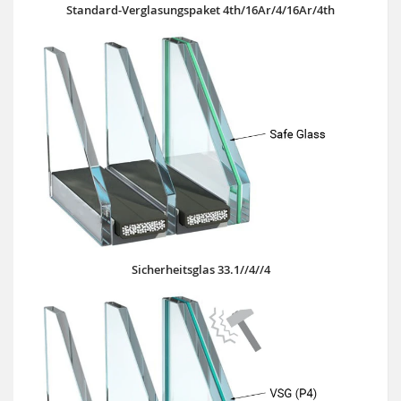
Standard-Verglasungspaket 4th/16Ar/4/16Ar/4th
Sicherheitsglas 33.1//4//4