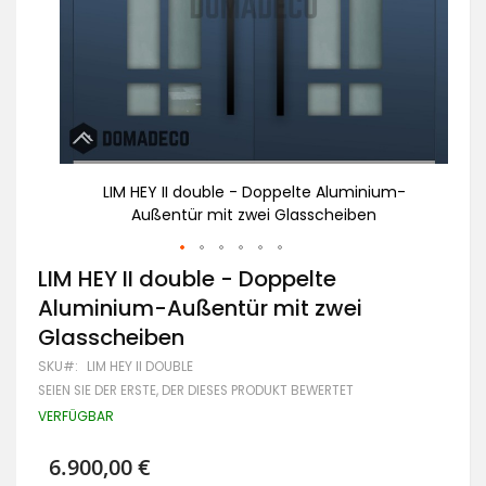
m-
LIM HEY II double - Doppelte Aluminium-
Außentür mit zwei Glasscheiben
Zum
LIM HEY II double - Doppelte
Anfang
Aluminium-Außentür mit zwei
der
Bildgalerie
Glasscheiben
springen
SKU
LIM HEY II DOUBLE
SEIEN SIE DER ERSTE, DER DIESES PRODUKT BEWERTET
VERFÜGBAR
6.900,00 €