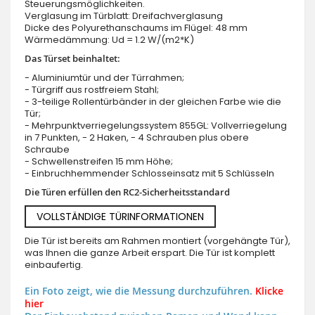
Steuerungsmöglichkeiten.
Verglasung im Türblatt: Dreifachverglasung
Dicke des Polyurethanschaums im Flügel: 48 mm
Wärmedämmung: Ud = 1.2 W/(m2*K)
Das Türset beinhaltet:
- Aluminiumtür und der Türrahmen;
- Türgriff aus rostfreiem Stahl;
- 3-teilige Rollentürbänder in der gleichen Farbe wie die
Tür;
- Mehrpunktverriegelungssystem 855GL: Vollverriegelung
in 7 Punkten, - 2 Haken, - 4 Schrauben plus obere
Schraube
- Schwellenstreifen 15 mm Höhe;
- Einbruchhemmender Schlosseinsatz mit 5 Schlüsseln
Die Türen erfüllen den RC2-Sicherheitsstandard
VOLLSTÄNDIGE TÜRINFORMATIONEN
Die Tür ist bereits am Rahmen montiert (vorgehängte Tür),
was Ihnen die ganze Arbeit erspart. Die Tür ist komplett
einbaufertig.
Ein Foto zeigt, wie die Messung durchzuführen.
Klicke
hier