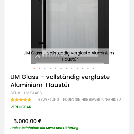
nium-
LIM Glass – vollständig verglaste Aluminium-
L
Haustür
Zum
LIM Glass – vollständig verglaste
Anfang
Aluminium-Haustür
der
Bildgalerie
SKU
LIM GLASS
springen
BEWERTUNG:
1
BEWERTUNG
FÜGEN SIE IHRE BEWERTUNG HINZU
100
100
% OF
VERFÜGBAR
3.000,00 €
Preise beinhalten die MwSt und Lieferung