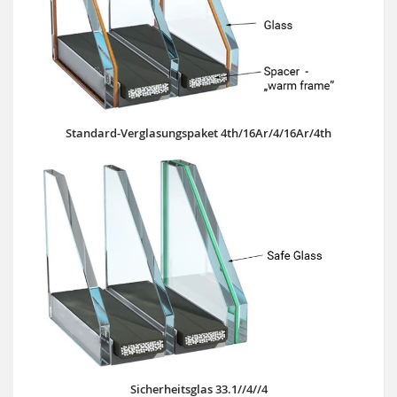
Standard-Verglasungspaket 4th/16Ar/4/16Ar/4th
Sicherheitsglas 33.1//4//4