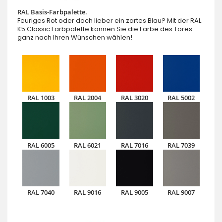
RAL Basis-Farbpalette.
Feuriges Rot oder doch lieber ein zartes Blau? Mit der RAL
K5 Classic Farbpalette können Sie die Farbe des Tores
ganz nach Ihren Wünschen wählen!
RAL 1003
RAL 2004
RAL 3020
RAL 5002
RAL 6005
RAL 6021
RAL 7016
RAL 7039
RAL 7040
RAL 9016
RAL 9005
RAL 9007