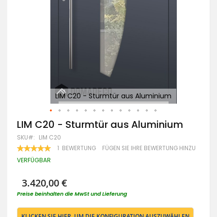
LIM C20 - Sturmtür aus Aluminium
Ein
Zum
LIM C20 - Sturmtür aus Aluminium
Anfang
SKU
LIM C20
der
Bildgalerie
BEWERTUNG:
1
BEWERTUNG
FÜGEN SIE IHRE BEWERTUNG HINZU
100
100
springen
% OF
VERFÜGBAR
3.420,00 €
Preise beinhalten die MwSt und Lieferung
KLICKEN SIE HIER, UM DIE KONFIGURATION AUSZUWÄHLEN