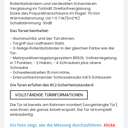
Rollentürbändern und verdeckten Scharnieren.
Verglasung im Türblatt: Dreifachverglasung
Dicke des Polyurethanschaums im Flügel: 70 mm
Wärmedämmung: Ud = 0.7 W/(m2*K)
Schalldämmung: 30dB
Das Türset beinhaltet:
- Aluminiumtür und der Türrahmen;
- Türgriff aus rostfreiem Stahl;
- 3-teilige Rollentürbänder in der gleichen Farbe wie die
Tür;
- Mehrpunktverriegelungssystem 855GL: Vollverriegelung
in 7 Punkten, - 2 Haken, - 4 Schrauben plus obere
Schraube
- Schwellenstreifen 15 mm Höhe;
- Einbruchhemmender Schlosseinsatz mit 5 Schlüsseln
Die Türen erfüllen den RC2-Sicherheitsstandard
VOLLSTÄNDIGE TÜRINFORMATIONEN
Die Tür ist bereits am Rahmen montiert (vorgehängte Tür),
was Ihnen die ganze Arbeit erspart. Die Tür ist komplett
einbaufertig.
Ein Foto zeigt, wie die Messung durchzuführen.
Klicke