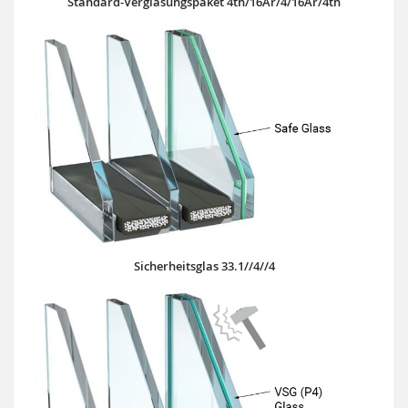
Standard-Verglasungspaket 4th/16Ar/4/16Ar/4th
Sicherheitsglas 33.1//4//4