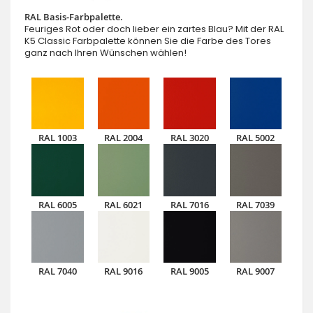
RAL Basis-Farbpalette.
Feuriges Rot oder doch lieber ein zartes Blau? Mit der RAL
K5 Classic Farbpalette können Sie die Farbe des Tores
ganz nach Ihren Wünschen wählen!
RAL 1003
RAL 2004
RAL 3020
RAL 5002
RAL 6005
RAL 6021
RAL 7016
RAL 7039
RAL 7040
RAL 9016
RAL 9005
RAL 9007