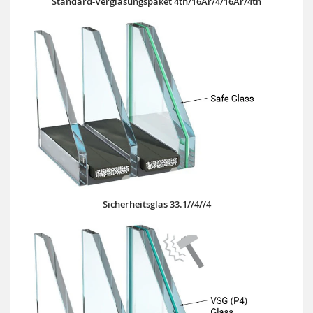
Standard-Verglasungspaket 4th/16Ar/4/16Ar/4th
Sicherheitsglas 33.1//4//4