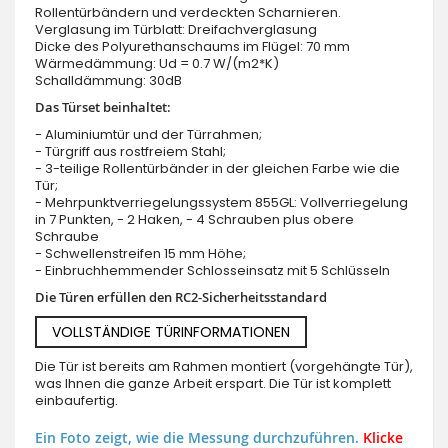
Rollentürbändern und verdeckten Scharnieren.
Verglasung im Türblatt: Dreifachverglasung
Dicke des Polyurethanschaums im Flügel: 70 mm
Wärmedämmung: Ud = 0.7 W/(m2*K)
Schalldämmung: 30dB
Das Türset beinhaltet:
- Aluminiumtür und der Türrahmen;
- Türgriff aus rostfreiem Stahl;
- 3-teilige Rollentürbänder in der gleichen Farbe wie die
Tür;
- Mehrpunktverriegelungssystem 855GL: Vollverriegelung
in 7 Punkten, - 2 Haken, - 4 Schrauben plus obere
Schraube
- Schwellenstreifen 15 mm Höhe;
- Einbruchhemmender Schlosseinsatz mit 5 Schlüsseln
Die Türen erfüllen den RC2-Sicherheitsstandard
VOLLSTÄNDIGE TÜRINFORMATIONEN
Die Tür ist bereits am Rahmen montiert (vorgehängte Tür),
was Ihnen die ganze Arbeit erspart. Die Tür ist komplett
einbaufertig.
Ein Foto zeigt, wie die Messung durchzuführen.
Klicke