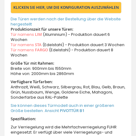
KLICKEN SIE HIER, UM DIE KONFIGURATION AUSZUWÄHLEN
Die Türen werden nach der Bestellung über die Website
hergestellt
Produktionszeit für unsere Türen:
Tür namens
LIM
(Aluminium) - Produktion dauert 6
Wochen
Tür namens
STA
(Edelstahl) - Produktion dauert 3 Wochen
Tür namens
FARGO
(Edelstahl) - Produktion dauert 8
Wochen
Größe Tür mit Rahmen:
Breite von: 900mm bis 1550mm
Höhe von: 2000mm bis 2860mm
Verfügbare Türfarben:
Anthrazit, Weiß, Schwarz, Silbergrau, Rot, Blau, Gelb, Braun,
Grün, Nussbaum, Wenge, Goldene Eiche, Mahagoni,
Sonderfarbe aus RAL-Palette
Sie können dieses Türmodell auch in einer größeren
Größe bestellen. Ansicht
PIVOTTÜR B1
Spezifikation:
Zur Verriegelung wird die Mehrfachverriegelung FUHR
eingesetzt. Er verfügt über viele Verriegelungs- und