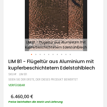
LIM B1 - Flügeltür aus Aluminium mit
h
kupferbeschichtetem Edelstahlblech
Zum
LIM B1 - Flügeltür aus Aluminium mit
Anfang
kupferbeschichtetem Edelstahlblech
der
Bildgalerie
SKU
LIM B1
springen
SEIEN SIE DER ERSTE, DER DIESES PRODUKT BEWERTET
VERFÜGBAR
6.460,00 €
Preise beinhalten die MwSt und Lieferung