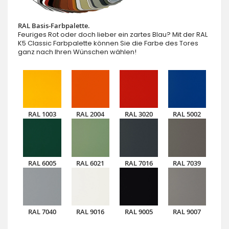
RAL Basis-Farbpalette.
Feuriges Rot oder doch lieber ein zartes Blau? Mit der RAL
K5 Classic Farbpalette können Sie die Farbe des Tores
ganz nach Ihren Wünschen wählen!
RAL 1003
RAL 2004
RAL 3020
RAL 5002
RAL 6005
RAL 6021
RAL 7016
RAL 7039
RAL 7040
RAL 9016
RAL 9005
RAL 9007