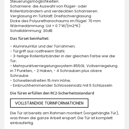
Steuerungsmöglichkeiten.
Scharniere: die Auswahl von Flügel- oder
Rollentürbändern und verdeckten Scharnieren.
Verglasung im Türblatt: Dreifachverglasung
Dicke des Polyurethanschaums im Flügel: 70 mm
Wärmedämmung: Ud = 0.7 W/(m2*K)
Schalldämmung: 30dB
Das Türset beinhaltet:
- Aluminiumtür und der Türrahmen;
- Türgriff aus rostfreiem Stahl;
- 3-teilige Rollentürbänder in der gleichen Farbe wie die
Tür;
- Mehrpunktverriegelungssystem 855GL: Vollverriegelung
in 7 Punkten, - 2 Haken, - 4 Schrauben plus obere
Schraube
- Schwellenstreifen 15 mm Höhe;
- Einbruchhemmender Schlosseinsatz mit 5 Schlüsseln
Die Türen erfüllen den RC2-Sicherheitsstandard
VOLLSTÄNDIGE TÜRINFORMATIONEN
Die Tür ist bereits am Rahmen montiert (vorgehängte Tür),
was Ihnen die ganze Arbeit erspart. Die Tür ist komplett
einbaufertig.