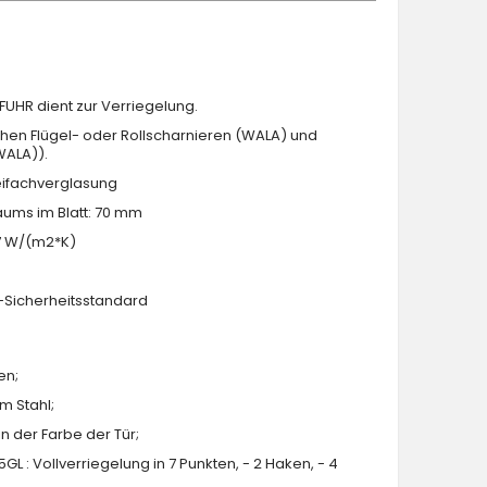
FUHR dient zur Verriegelung.
chen Flügel- oder Rollscharnieren (WALA) und
WALA)).
reifachverglasung
ums im Blatt: 70 mm
 W/(m2*K)
2-Sicherheitsstandard
en;
em Stahl;
in der Farbe der Tür;
L : Vollverriegelung in 7 Punkten, - 2 Haken, - 4