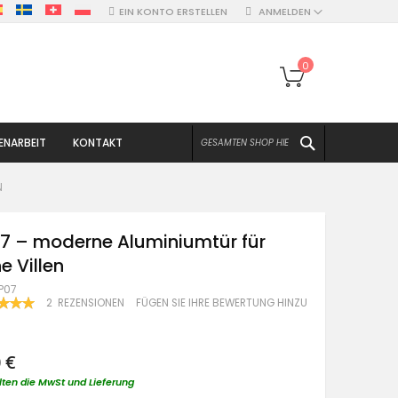
EIN KONTO ERSTELLEN
ANMELDEN
Mein Warenko
0
SUCHEN
NARBEIT
KONTAKT
N
7 – moderne Aluminiumtür für
 Villen
AP07
ERTUNG:
2
REZENSIONEN
FÜGEN SIE IHRE BEWERTUNG HINZU
100
 €
lten die MwSt und Lieferung