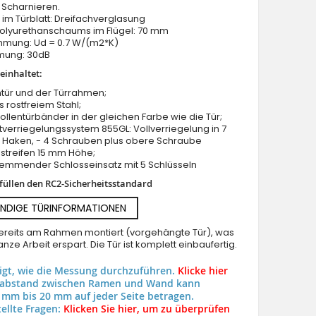
 Scharnieren.
im Türblatt: Dreifachverglasung
Polyurethanschaums im Flügel: 70 mm
ung: Ud = 0.7 W/(m2*K)
mung: 30dB
einhaltet:
rot moderne Aluminiumtür für moderne Villen
tür und der Türrahmen;
us rostfreiem Stahl;
Rollentürbänder in der gleichen Farbe wie die Tür;
verriegelungssystem 855GL: Vollverriegelung in 7
2 Haken, - 4 Schrauben plus obere Schraube
streifen 15 mm Höhe;
hemmender Schlosseinsatz mit 5 Schlüsseln
rfüllen den RC2-Sicherheitsstandard
NDIGE TÜRINFORMATIONEN
 bereits am Rahmen montiert (vorgehängte Tür), was
nze Arbeit erspart. Die Tür ist komplett einbaufertig.
eigt, wie die Messung durchzuführen.
Klicke hier
uabstand zwischen Ramen und Wand kann
 mm bis 20 mm auf jeder Seite betragen.
ellte Fragen:
Klicken Sie hier, um zu überprüfen