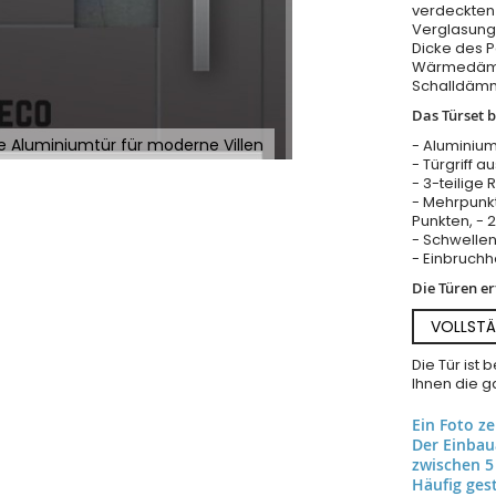
verdeckten
Verglasung 
Dicke des 
Wärmedämm
Schalldäm
Das Türset b
 Aluminiumtür für moderne Villen
- Aluminium
- Türgriff a
- 3-teilige 
- Mehrpunkt
Punkten, - 
- Schwellen
- Einbruch
Die Türen e
VOLLSTÄ
Die Tür ist
Ihnen die ga
Ein Foto z
Der Einba
zwischen 5
Häufig gest