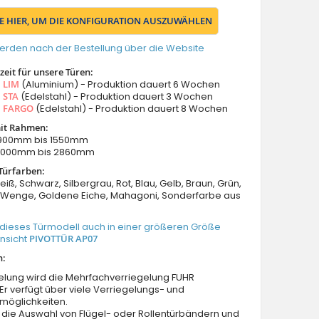
IE HIER, UM DIE KONFIGURATION AUSZUWÄHLEN
erden nach der Bestellung über die Website
eit für unsere Türen:
s
LIM
(Aluminium) - Produktion dauert 6 Wochen
s
STA
(Edelstahl) - Produktion dauert 3 Wochen
s
FARGO
(Edelstahl) - Produktion dauert 8 Wochen
it Rahmen:
: 900mm bis 1550mm
 2000mm bis 2860mm
Türfarben:
eiß, Schwarz, Silbergrau, Rot, Blau, Gelb, Braun, Grün,
Wenge, Goldene Eiche, Mahagoni, Sonderfarbe aus
 dieses Türmodell auch in einer größeren Größe
Ansicht
PIVOTTÜR AP07
n:
elung wird die Mehrfachverriegelung FUHR
 Er verfügt über viele Verriegelungs- und
möglichkeiten.
 die Auswahl von Flügel- oder Rollentürbändern und