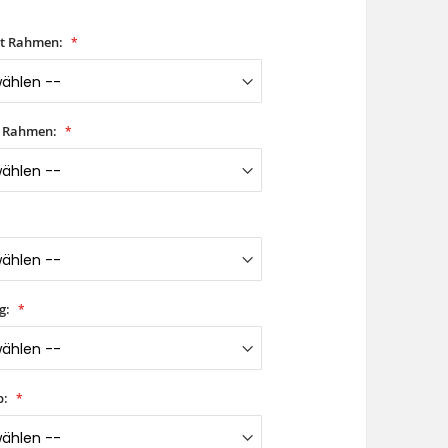
it Rahmen:
t Rahmen:
g:
p: