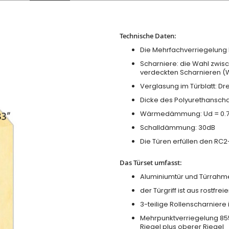
Technische Daten:
Die Mehrfachverriegelung 
Scharniere: die Wahl zwis
verdeckten Scharnieren (
Verglasung im Türblatt: D
Dicke des Polyurethanscha
Wärmedämmung: Ud = 0.7
Schalldämmung: 30dB
Die Türen erfüllen den RC
Das Türset umfasst:
Aluminiumtür und Türrahm
der Türgriff ist aus rostfrei
3-teilige Rollenscharniere 
Mehrpunktverriegelung 855G
Riegel plus oberer Riegel