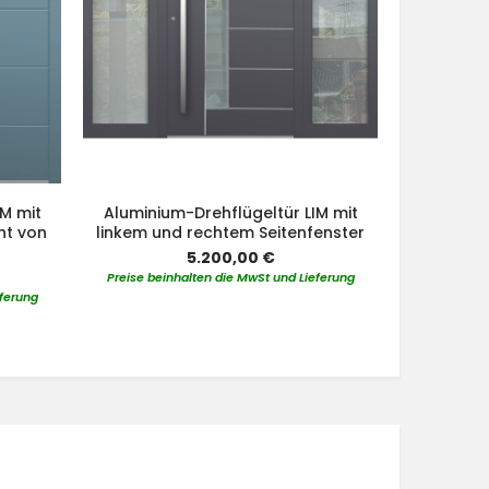
M mit
Aluminium-Drehflügeltür LIM mit
Alumini
ht von
linkem und rechtem Seitenfenster
ob
5.200,00 €
Preise beinhalten die MwSt und Lieferung
Preise bei
eferung