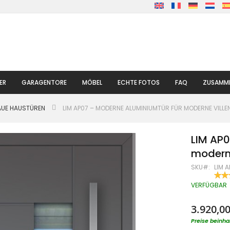
ER
GARAGENTORE
MÖBEL
ECHTE FOTOS
FAQ
ZUSAMME
AUE HAUSTÜREN
LIM AP07 – MODERNE ALUMINIUMTÜR FÜR MODERNE VILLE
LIM AP0
moderne
SKU
LIM 
BEW
100
% OF
VERFÜGBAR
3.920,00
Preise beinha