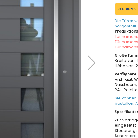
KLICKEN S
Die Türen w
hergestellt
Produktionsz
Tür namen
Tür namen
Tür namen
Größe Tür m
Breite von
Höhe von:
Verfügbare 
Anthrazit, W
Nussbaum, 
RAL-Palette
Sie können
bestellen. 
Spezifikatio
Zur Verrieg
eingesetzt.
Steuerungs
Scharniere: