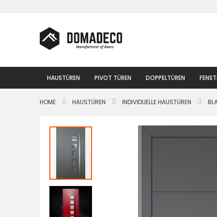
Zum
Inhalt
springen
HAUSTÜREN
PIVOT TÜREN
DOPPELTÜREN
FENST
HOME
HAUSTÜREN
INDIVIDUELLE HAUSTÜREN
BL
Zum
Ende
der
Bildgalerie
springen