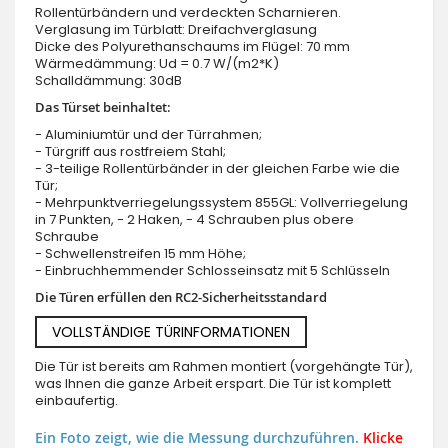
Rollentürbändern und verdeckten Scharnieren.
Verglasung im Türblatt: Dreifachverglasung
Dicke des Polyurethanschaums im Flügel: 70 mm
Wärmedämmung: Ud = 0.7 W/(m2*K)
Schalldämmung: 30dB
Das Türset beinhaltet:
- Aluminiumtür und der Türrahmen;
- Türgriff aus rostfreiem Stahl;
- 3-teilige Rollentürbänder in der gleichen Farbe wie die
Tür;
- Mehrpunktverriegelungssystem 855GL: Vollverriegelung
in 7 Punkten, - 2 Haken, - 4 Schrauben plus obere
Schraube
- Schwellenstreifen 15 mm Höhe;
- Einbruchhemmender Schlosseinsatz mit 5 Schlüsseln
Die Türen erfüllen den RC2-Sicherheitsstandard
VOLLSTÄNDIGE TÜRINFORMATIONEN
Die Tür ist bereits am Rahmen montiert (vorgehängte Tür),
was Ihnen die ganze Arbeit erspart. Die Tür ist komplett
einbaufertig.
Ein Foto zeigt, wie die Messung durchzuführen.
Klicke