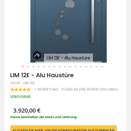
Mo
LIM 12E - Alu Haustüre
Zum
LIM 12E - Alu Haustüre
Anfang
SKU
LIM 12E
der
Bildgalerie
BEWERTUNG:
1
BEWERTUNG
FÜGEN SIE IHRE BEWERTUNG HINZU
100
100
springen
% OF
VERFÜGBAR
3.920,00 €
Preise beinhalten die MwSt und Lieferung
KLICKEN SIE HIER, UM DIE KONFIGURATION AUSZUWÄHLEN