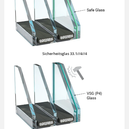
Sicherheitsglas 33.1//4//4