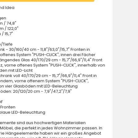
nd Idea
gen
m / 74,8"
cm / 122,0"
 / 15,7"
/Tiefe
nk - 30/160/40 cm - 11,8"/63,0"/15,7" Fronten in
offenes System "PUSH-CLICK", innen drei Fächer
hängendes Glas 40/170/29 cm - 15,7"/66,9"/11,4" Front
z, vorne offenes System "PUSH-CLICK", innerhalb von
den mit LED-Licht
rank voll 40/170/29 cm - 15,7"/66,9"/11,4" Front in
ndem, vorne offenem System "PUSH-CLICK",
on vier Glasböden mit LED-Beleuchtung
böden: 20/120/20 cm - 7,9"/47,2"/7,9"
DF
Fronten
 blaue LED-Beleuchtung
emente sind aus hochwertigen Materialien
. Möbel, die perfekt in jedes Wohnzimmer passen. In
rie Hängeelemente haben wir ein großes Angebot