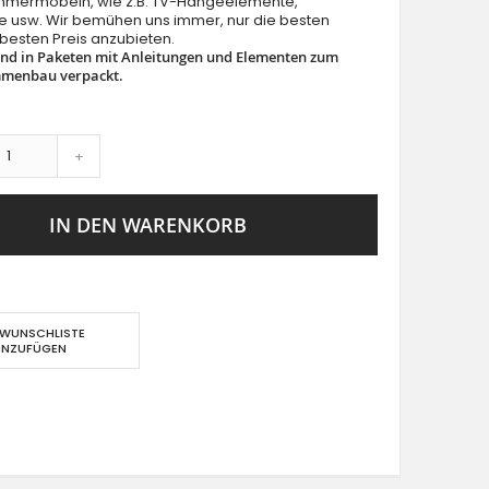
mermöbeln, wie z.B. TV-Hängeelemente,
 usw. Wir bemühen uns immer, nur die besten
besten Preis anzubieten.
ind in Paketen mit Anleitungen und Elementen zum
mmenbau verpackt.
+
IN DEN WARENKORB
 WUNSCHLISTE
INZUFÜGEN