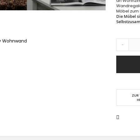
an Wohnzim
Wandregale
Möbel zum 
Die Möbel s
Selbstzusa
 tv Wohnwand
-
ZUR
H