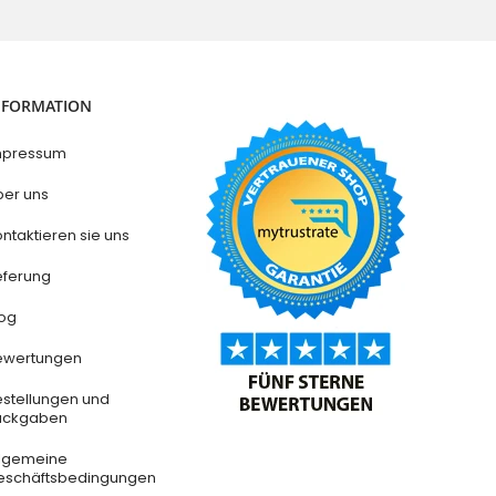
NFORMATION
mpressum
ber uns
ntaktieren sie uns
eferung
log
ewertungen
estellungen und
ückgaben
llgemeine
eschäftsbedingungen