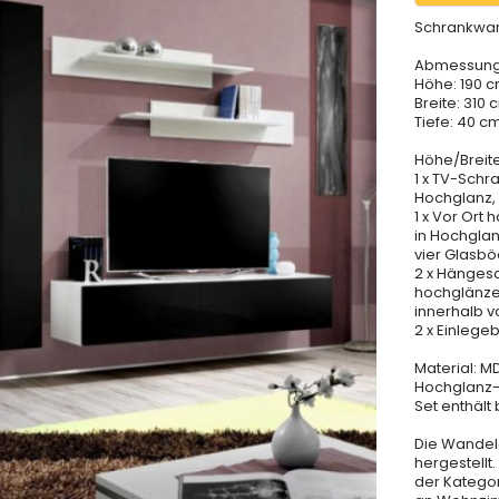
Schrankwa
Abmessun
Höhe: 190 c
Breite: 310 
Tiefe: 40 cm
Höhe/Breite
1 x TV-Schra
Hochglanz, 
1 x Vor Ort 
in Hochglan
vier Glasbö
2 x Hängesch
hochglänze
innerhalb v
2 x Einlege
Material: M
Hochglanz-
Set enthält
Die Wandel
hergestellt
der Katego