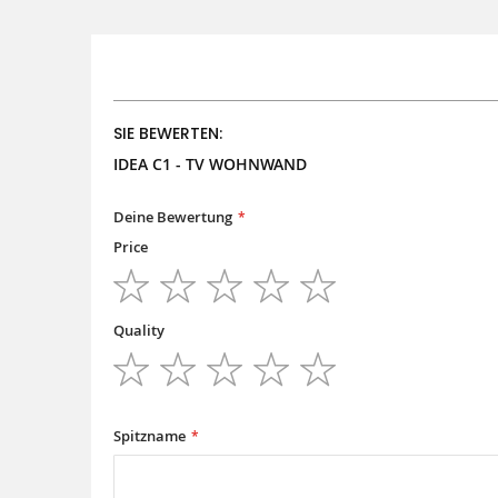
SIE BEWERTEN:
IDEA C1 - TV WOHNWAND
Deine Bewertung
Price
1
2
3
4
5
star
stars
stars
stars
stars
Quality
1
2
3
4
5
star
stars
stars
stars
stars
Spitzname