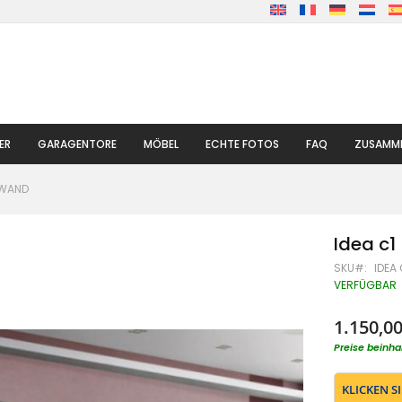
ER
GARAGENTORE
MÖBEL
ECHTE FOTOS
FAQ
ZUSAMME
NWAND
Idea c
SKU
IDEA 
VERFÜGBAR
1.150,00
Preise beinha
KLICKEN S