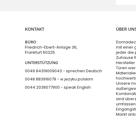
KONTAKT
ÜBER UN
BÜRO
:
Domadeco 
Friedrich-Ebert-Anlage 36,
mit einer
Frankfurt 60325
jeder die 
Zuhause f
UNTERSTÜTZUNG
Hersteller
Türen wer
0049 84319009043 - sprechen Deutsch
Materialie
hochwerti
0048 883916079 - w jezyku polskim
Unsere mo
0044 2038077900
- speak English
außergewö
Kombinati
sind über
umfassend
Eingangs
Markt anb