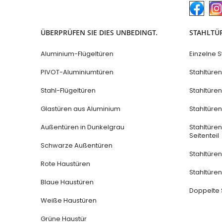
ÜBERPRÜFEN SIE DIES UNBEDINGT.
STAHLTÜ
Aluminium-Flügeltüren
Einzelne S
PIVOT-Aluminiumtüren
Stahltüren
Stahl-Flügeltüren
Stahltüre
Glastüren aus Aluminium
Stahltüre
Außentüren in Dunkelgrau
Stahltüre
Seitenteil
Schwarze Außentüren
Stahltüren 
Rote Haustüren
Stahltüren 
Blaue Haustüren
Doppelte 
Weiße Haustüren
Grüne Haustür