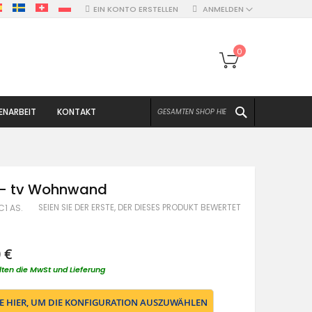
EIN KONTO ERSTELLEN
ANMELDEN
Mein Warenko
0
SUCHEN
NARBEIT
KONTAKT
1 - tv Wohnwand
SEIEN SIE DER ERSTE, DER DIESES PRODUKT BEWERTET
C1 AS.
 €
lten die MwSt und Lieferung
IE HIER, UM DIE KONFIGURATION AUSZUWÄHLEN