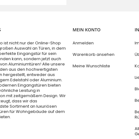
S
MEIN KONTO
I
ist nicht nur der Online-Shop
Anmelden
I
 großen Auswahl an Türen, in dem
perfekte Eingangstür für sein
Warenkorb ansehen
Ü
inden kann, sondern jetzt auch
 von Aluminiumtüren! Alle unsere
Meine Wunschliste
Ko
den aus den hochwertigsten
n hergestellt, entweder aus
Li
gem Edelstahl oder Aluminium.
dernen Eingangstüren bieten
B
hnliche Leistung in
on mit zeitgemäßem Design. Wir
B
zeugt, dass wir das
ste Sortiment an luxuriösen
türen für Wohngebäude auf dem
B
ieten.
R
A
G