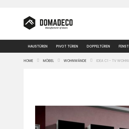
Zum
Inhalt
springen
HAUSTÜREN
PIVOT TÜREN
DOPPELTÜREN
FENST
HOME
MÖBEL
WOHNWÄNDE
IDEA C1 - TV WOH
Zum
Ende
der
Bildgalerie
springen