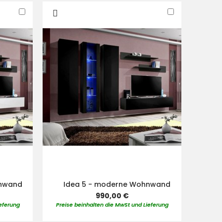
In
In
den
den
Warenkorb
Warenkorb
hnwand
Idea 5 - moderne Wohnwand
990,00 €
eferung
Preise beinhalten die MwSt und Lieferung
Preise