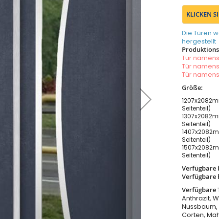
KLICKEN S
Die Türen w
hergestellt
Produktionsz
Tür namen
Tür namen
Tür namen
Größe:
1207x2082m
Seitenteil)
1307x2082m
Seitenteil)
1407x2082m
Seitenteil)
1507x2082m
Seitenteil)
Verfügbare 
Verfügbare 
Verfügbare 
Anthrazit, 
Nussbaum, W
Corten, Ma