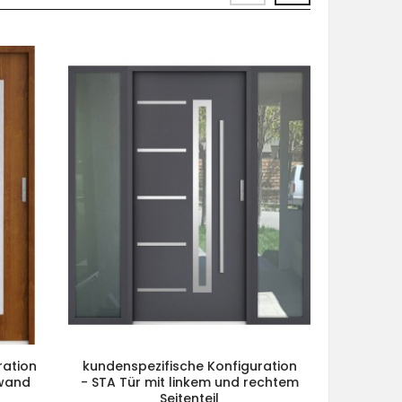
ration
kundenspezifische Konfiguration
kundensp
nwand
- STA Tür mit linkem und rechtem
- STA Tür
Seitenteil
Seit