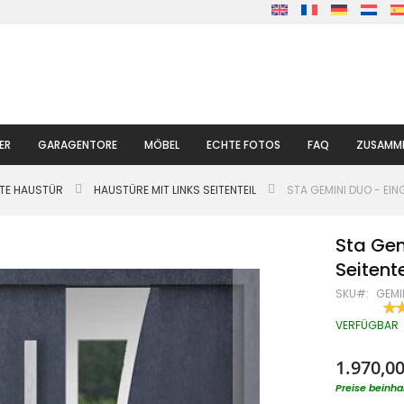
ER
GARAGENTORE
MÖBEL
ECHTE FOTOS
FAQ
ZUSAMME
LTE HAUSTÜR
HAUSTÜRE MIT LINKS SEITENTEIL
STA GEMINI DUO - EIN
Sta Gem
Seitente
SKU
GEMI
BE
80
% O
VERFÜGBAR
1.970,00
Preise beinha