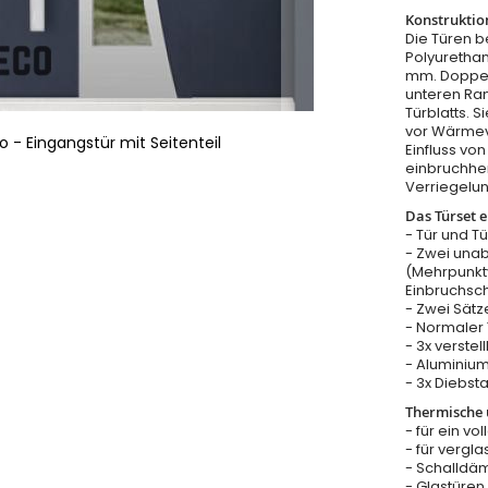
Konstruktio
Die Türen b
Polyurethan
mm. Doppel
unteren Ra
Türblatts. 
vor Wärmeve
 - Eingangstür mit Seitenteil
Einfluss v
einbruchhe
Verriegelu
Das Türset e
- Tür und T
- Zwei una
(Mehrpunkt
Einbruchsc
- Zwei Sätz
- Normaler T
- 3x verste
- Aluminium
- 3x Diebst
Thermische u
- für ein vo
- für vergla
- Schalldäm
- Glastüre