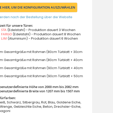
IE HIER, UM DIE KONFIGURATION AUSZUWÄHLEN
erden nach der Bestellung über die Website
eit für unsere Türen:
s
STA
(Edelstahl) - Produktion dauert 3 Wochen
s
FARGO
(Edelstahl) - Produktion dauert 8 Wochen
s
LIM
(Aluminium) - Produktion dauert 6 Wochen
m Gesamtgröße mit Rahmen (80cm Türblatt + 30cm
m Gesamtgröße mit Rahmen (80cm Türblatt + 40cm
m Gesamtgröße mit Rahmen (90cm Türblatt + 40cm
m Gesamtgröße mit Rahmen (90cm Türblatt + 50cm
benutzerdefinierte Höhe von 2000 mm bis 2082 mm
benutzerdefinierte Breite von 1207 mm bis 1507 mm
Türfarben:
Weiß, Schwarz, Silbergrau, Rot, Blau, Goldene Eiche,
enge, Gebleichte Eiche, Beton, Drechsler-Eiche,
hagoni