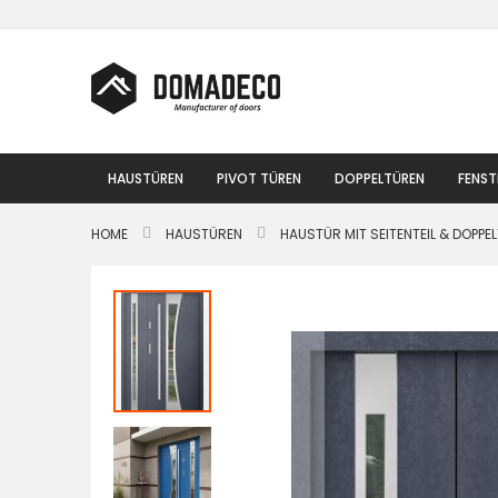
Zum
Inhalt
springen
HAUSTÜREN
PIVOT TÜREN
DOPPELTÜREN
FENST
HOME
HAUSTÜREN
HAUSTÜR MIT SEITENTEIL & DOPPE
Zum
Ende
der
Bildgalerie
springen