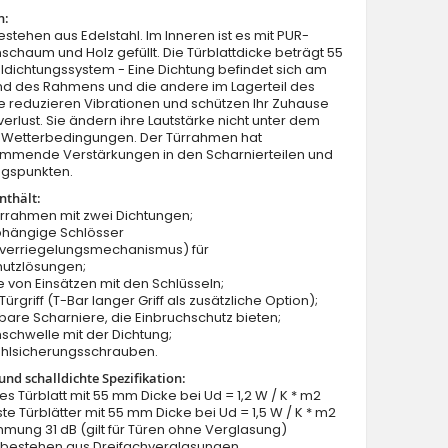
n:
estehen aus Edelstahl. Im Inneren ist es mit PUR-
schaum und Holz gefüllt. Die Türblattdicke beträgt 55
dichtungssystem - Eine Dichtung befindet sich am
nd des Rahmens und die andere im Lagerteil des
Sie reduzieren Vibrationen und schützen Ihr Zuhause
rlust. Sie ändern ihre Lautstärke nicht unter dem
Stilvolle blaue Außentür aus Stahl mit Seitenteil
on Wetterbedingungen. Der Türrahmen hat
mmende Verstärkungen in den Scharnierteilen und
ngspunkten.
nthält:
ürrahmen mit zwei Dichtungen;
bhängige Schlösser
verriegelungsmechanismus) für
hutzlösungen;
e von Einsätzen mit den Schlüsseln;
ürgriff (T-Bar langer Griff als zusätzliche Option);
llbare Scharniere, die Einbruchschutz bieten;
schwelle mit der Dichtung;
ahlsicherungsschrauben.
nd schalldichte Spezifikation:
lles Türblatt mit 55 mm Dicke bei Ud = 1,2 W / K * m2
ste Türblätter mit 55 mm Dicke bei Ud = 1,5 W / K * m2
mung 31 dB (gilt für Türen ohne Verglasung)
n bestehen aus Dreifachverglasungen.