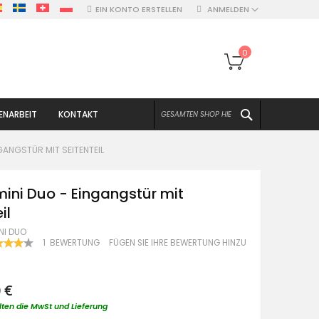
EIN KONTO ERSTELLEN
ANMELDEN
Mein Warenko
0
SUCHEN
NARBEIT
KONTAKT
GANGSTÜR MIT SEITENTEIL
ini Duo - Eingangstür mit
il
NI DUO
WERTUNG:
1
BEWERTUNG
FÜGEN SIE IHRE BEWERTUNG HINZU
100
F
 €
lten die MwSt und Lieferung