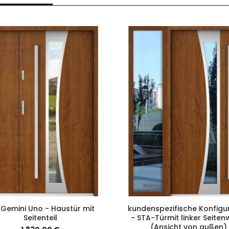
 Gemini Uno - Haustür mit
kundenspezifische Konfigu
Seitenteil
- STA-Türmit linker Seite
(Ansicht von außen)