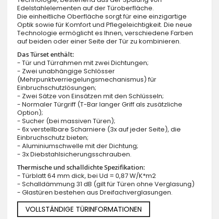
Edelstahlelementen auf der Türoberfläche.
Die einheitliche Oberfläche sorgt für eine einzigartige
Optik sowie für Komfort und Pflegeleichtigkeit. Die neue
Technologie ermöglicht es Ihnen, verschiedene Farben
auf beiden oder einer Seite der Tür zu kombinieren.
Das Türset enthält:
- Tür und Türrahmen mit zwei Dichtungen;
- Zwei unabhängige Schlösser
(Mehrpunktverriegelungsmechanismus) für
Einbruchschutzlösungen;
- Zwei Sätze von Einsätzen mit den Schlüsseln;
- Normaler Türgriff (T-Bar langer Griff als zusätzliche
Option);
- Sucher (bei massiven Türen);
- 6x verstellbare Scharniere (3x auf jeder Seite), die
Einbruchschutz bieten;
- Aluminiumschwelle mit der Dichtung;
- 3x Diebstahlsicherungsschrauben.
Thermische und schalldichte Spezifikation:
- Türblatt 64 mm dick, bei Ud = 0,87 W/K*m2
- Schalldämmung 31 dB (gilt für Türen ohne Verglasung)
- Glastüren bestehen aus Dreifachverglasungen.
VOLLSTÄNDIGE TÜRINFORMATIONEN