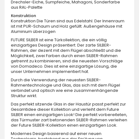
Drechsler-Eiche, Sumpfeiche, Mahagoni, Sonderfarbe
aus RAL-Palette
Konstruktion
Konstruktion Die Türen sind aus Edelstahl. Der Innenraum
ist mit PUR-Schaum und Holz gefüllt. Außengehäuse mit
Aluminium überzogen
FUTURE SILBER ist eine Türkollektion, die ein völlig
einzigartiges Design präsentiert. Der zarte SILBER-
Rahmen, der dezent mit dem Flügel abschließt und die
Möglichkeit, zwei Farben durch einen SILBER-Rahmen
getrennt zu kombinieren, sind die neuesten Vorschläge
von Domadeco. Dies ist eine einzigartige Lösung, die
unser Unternehmen implementiert hat.
Durch die Verwendung der neuesten SILBER-
Rahmentechnologie und Glas, das sich mit dem Flügel
verbindet und optisch wie eine zusammenhängende
Struktur wirkt.
Das perfekt sitzende Glas in der Haustür passt perfekt zur
Gesamtidee dieser Kollektion und verleiht dem Future
SILBER einen einzigartigen Look! Die perfekt vorbereiteten,
das Türmuster zart betonenden SILBER-Rahmen verleihen
der Future SILBER-Kollektion einen einzigartigen Look.
Modernes Design basierend auf einer neuen
Technologie, bestehend aus der Spülung von