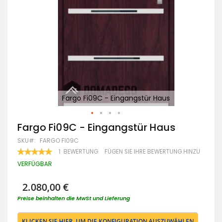
Fargo Fi09C - Eingangstür Haus
Zum
Fargo Fi09C - Eingangstür Haus
Anfang
SKU
FARGO FI09C
der
Bildgalerie
BEWERTUNG:
1
BEWERTUNG
FÜGEN SIE IHRE BEWERTUNG HINZU
100
100
springen
% OF
VERFÜGBAR
2.080,00 €
Preise beinhalten die MwSt und Lieferung
KLICKEN SIE HIER, UM DIE KONFIGURATION AUSZUWÄHLEN