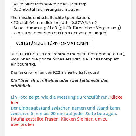
- Aluminiumschwelle mit der Dichtung;
- 3x Diebstahlsicherungsschrauben.
Thermische und schalldichte Spezifikation:
- Türblatt 64 mm dick, bei Ud = 0,87 W/K*m2
- Schalldämmung 31 dB (gilt für Türen ohne Verglasung)
- Glastüren bestehen aus Dreifachverglasungen.
VOLLSTÄNDIGE TÜRINFORMATIONEN
Die Tür ist bereits am Rahmen montiert (vorgehängte Tür),
was Ihnen die ganze Arbeit erspart. Die Tür ist komplett
einbaufertig.
Die Türen erfüllen den RC2-Sicherheitsstandard
Die Türen sind mit einer oder zwei Seitenwänden
erhältlich.
Ein Foto zeigt, wie die Messung durchzuführen.
Klicke
hier
Der Einbauabstand zwischen Ramen und Wand kann
zwischen 5 mm bis 20 mm auf jeder Seite betragen.
Häufig gestellte Fragen: Klicken Sie hier, um zu
überprüfen