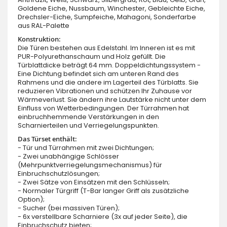
Goldene Eiche, Nussbaum, Winchester, Gebleichte Eiche,
Drechsler-Eiche, Sumpfeiche, Mahagoni, Sonderfarbe
aus RAL-Palette
Konstruktion:
Die Türen bestehen aus Edelstahl. Im Inneren ist es mit
PUR-Polyurethanschaum und Holz gefüllt. Die
Türblattdicke beträgt 64 mm. Doppeldichtungssystem -
Eine Dichtung befindet sich am unteren Rand des
Rahmens und die andere im Lagerteil des Türblatts. Sie
reduzieren Vibrationen und schützen Ihr Zuhause vor
Wärmeverlust. Sie ändern ihre Lautstärke nicht unter dem
Einfluss von Wetterbedingungen. Der Türrahmen hat
einbruchhemmende Verstärkungen in den
Scharnierteilen und Verriegelungspunkten.
Das Türset enthält:
- Tür und Türrahmen mit zwei Dichtungen;
- Zwei unabhängige Schlösser
(Mehrpunktverriegelungsmechanismus) für
Einbruchschutzlösungen;
- Zwei Sätze von Einsätzen mit den Schlüsseln;
- Normaler Türgriff (T-Bar langer Griff als zusätzliche
Option);
- Sucher (bei massiven Türen);
- 6x verstellbare Scharniere (3x auf jeder Seite), die
Einbruchschutz bieten;