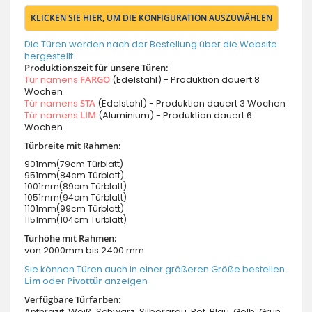
KLICKEN SIE HIER, UM DIE KONFIGURATION AUSZUWÄHLEN
Die Türen werden nach der Bestellung über die Website
hergestellt
Produktionszeit für unsere Türen:
Tür namens
FARGO
(Edelstahl) - Produktion dauert 8
Wochen
Tür namens
STA
(Edelstahl) - Produktion dauert 3 Wochen
Tür namens
LIM
(Aluminium) - Produktion dauert 6
Wochen
Türbreite mit Rahmen:
901mm(79cm Türblatt)
951mm(84cm Türblatt)
1001mm(89cm Türblatt)
1051mm(94cm Türblatt)
1101mm(99cm Türblatt)
1151mm(104cm Türblatt)
Türhöhe mit Rahmen:
von 2000mm bis 2400 mm
Sie können Türen auch in einer größeren Größe bestellen.
Lim
oder
Pivottür
anzeigen
Verfügbare Türfarben:
Anthrazit, Weiß, Schwarz, Silbergrau, Rot, Blau, Gelb, Grün,