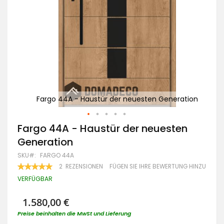
ation
Fargo 44A - Haustür der neuesten Generation
Zum
Fargo 44A - Haustür der neuesten
Anfang
Generation
der
Bildgalerie
SKU
FARGO 44A
springen
BEWERTUNG:
2
REZENSIONEN
FÜGEN SIE IHRE BEWERTUNG HINZU
100
100
% OF
VERFÜGBAR
1.580,00 €
Preise beinhalten die MwSt und Lieferung