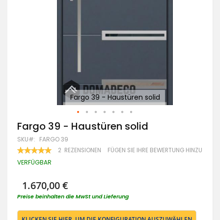
Fargo 39 - Haustüren solid
Zum
Fargo 39 - Haustüren solid
Anfang
SKU
FARGO 39
der
Bildgalerie
BEWERTUNG:
2
REZENSIONEN
FÜGEN SIE IHRE BEWERTUNG HINZU
100
100
springen
% OF
VERFÜGBAR
1.670,00 €
Preise beinhalten die MwSt und Lieferung
KLICKEN SIE HIER, UM DIE KONFIGURATION AUSZUWÄHLEN