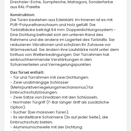
Drechsler-Eiche, Sumpfeiche, Mahagoni, Sonderfarbe
aus RAL-Palette
Konstruktion:
Die Türen bestehen aus Edelstahl. Im Inneren ist es mit
PUR-Polyurethanschaum und Holz gefüllt. Die
Türblattdicke beträgt 64 mm. Doppeldichtungssystem -
Eine Dichtung befindet sich am unteren Rand des
Rahmens und die andere im Lagerteil des Türblatts. Sie
reduzieren Vibrationen und schützen Ihr Zuhause vor
Wärmeverlust. Sie ändern ihre Lautstärke nicht unter dem
Einfluss von Wetterbedingungen. Der Türrahmen hat
einbruchhemmende Verstärkungen in den
Scharnierteilen und Verriegelungspunkten.
Das Türset enthält:
- Tür und Türrahmen mit zwei Dichtungen;
- Zwei unabhängige Schlösser
(Mehrpunktverriegelungsmechanismus) für
Einbruchschutzlösungen;
- Zwei Sätze von Einsätzen mit den Schlüsseln;
- Normaler Türgriff (T-Bar langer Griff als zusätzliche
Option);
- Sucher (bei massiven Türen);
- 6x verstellbare Scharniere (3x auf jeder Seite), die
Einbruchschutz bieten;
- Aluminiumschwelle mit der Dichtung;