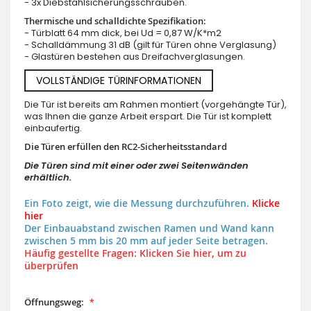
- 3x Diebstahlsicherungsschrauben.
Thermische und schalldichte Spezifikation:
- Türblatt 64 mm dick, bei Ud = 0,87 W/K*m2
- Schalldämmung 31 dB (gilt für Türen ohne Verglasung)
- Glastüren bestehen aus Dreifachverglasungen.
VOLLSTÄNDIGE TÜRINFORMATIONEN
Die Tür ist bereits am Rahmen montiert (vorgehängte Tür),
was Ihnen die ganze Arbeit erspart. Die Tür ist komplett
einbaufertig.
Die Türen erfüllen den RC2-Sicherheitsstandard
Die Türen sind mit einer oder zwei Seitenwänden
erhältlich.
Ein Foto zeigt, wie die Messung durchzuführen.
Klicke
hier
Der Einbauabstand zwischen Ramen und Wand kann
zwischen 5 mm bis 20 mm auf jeder Seite betragen.
Häufig gestellte Fragen: Klicken Sie hier, um zu
überprüfen
Öffnungsweg: