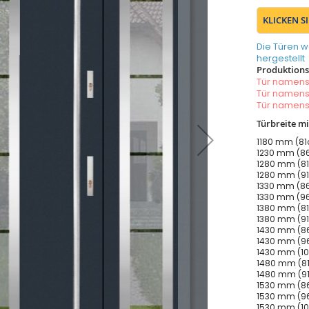
KLICKEN S
Die Türen w
hergestellt
Produktionsz
Tür namen
Tür namen
Tür namen
Türbreite m
1180 mm (81c
1230 mm (86
1280 mm (81
1280 mm (91
1330 mm (86
1330 mm (96
1380 mm (81
1380 mm (91
1430 mm (86
1430 mm (96
1430 mm (10
1480 mm (81
1480 mm (91
1530 mm (86
1530 mm (96
1530 mm (10