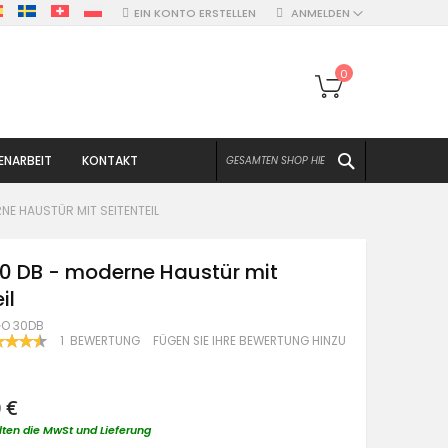
EIN KONTO ERSTELLEN
ANMELDEN
Mein Warenko
0
SUCHEN
NARBEIT
KONTAKT
NE HAUSTÜR MIT SEITENTEIL
0 DB - moderne Haustür mit
il
O 30DB
WERTUNG:
1
BEWERTUNG
FÜGEN SIE IHRE BEWERTUNG HINZU
100
F
 €
lten die MwSt und Lieferung