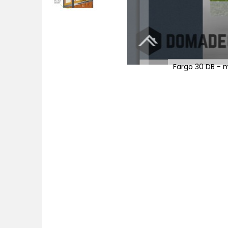
Fargo 30 DB - 
Zum
Anfang
der
Bildgalerie
springen