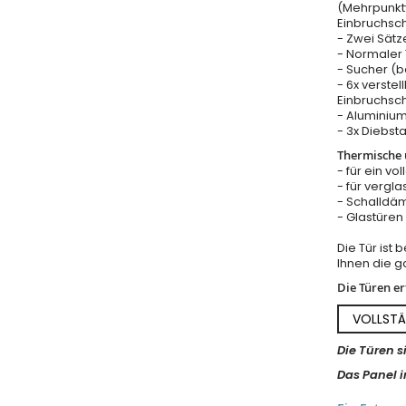
(Mehrpunkt
Einbruchsc
- Zwei Sätz
- Normaler T
- Sucher (b
- 6x verstel
Einbruchsch
- Aluminium
- 3x Diebst
Thermische u
- für ein vo
- für vergla
- Schalldäm
- Glastüre
Die Tür ist
Ihnen die ga
Die Türen e
VOLLSTÄ
Die Türen s
Das Panel in