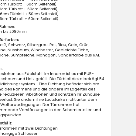
cm Türblatt + 60cm Seitenteil)
cm Türblatt + 60cm Seitenteil)
6cm Türblatt + 50cm Seitenteil)
6cm Türblatt + 60cm Seitenteil)
 Rahmen:
m bis 2080mm
Türfarben:
Fargo 30 DB - Haustüre mit Seitenteil
eiß, Schwarz, Silbergrau, Rot, Blau, Gelb, Grün,
he, Nussbaum, Winchester, Gebleichte Eiche,
Eiche, Sumpfeiche, Mahagoni, Sonderfarbe aus RAL-
n:
estehen aus Edelstahl. Im Inneren ist es mit PUR-
schaum und Holz gefüllt. Die Türblattdicke beträgt 54
dichtungssystem - Eine Dichtung befindet sich am
nd des Rahmens und die andere im Lagerteil des
Sie reduzieren Vibrationen und schützen Ihr Zuhause
rlust. Sie ändern ihre Lautstärke nicht unter dem
on Wetterbedingungen. Der Türrahmen hat
mmende Verstärkungen in den Scharnierteilen und
ngspunkten.
nthält:
ürrahmen mit zwei Dichtungen;
bhängige Schlösser