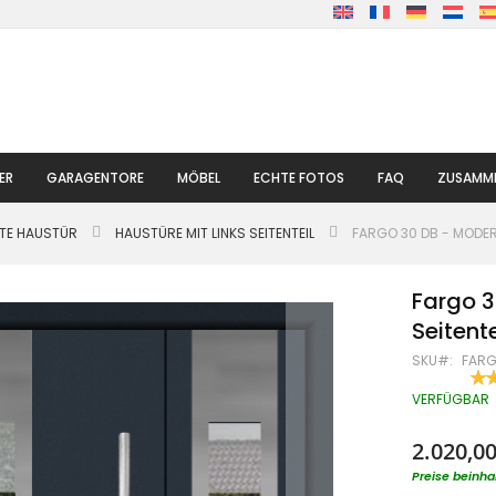
ER
GARAGENTORE
MÖBEL
ECHTE FOTOS
FAQ
ZUSAMME
LTE HAUSTÜR
HAUSTÜRE MIT LINKS SEITENTEIL
FARGO 30 DB - MODER
Fargo 3
Seitente
SKU
FARG
BE
90
% O
VERFÜGBAR
2.020,00
Preise beinha