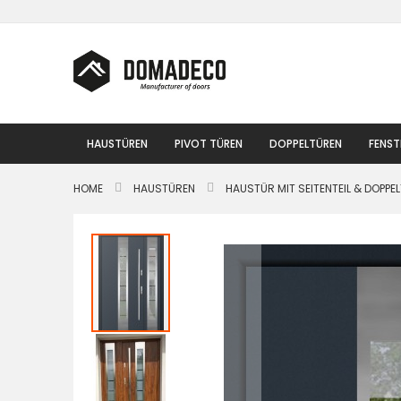
Zum
Inhalt
springen
HAUSTÜREN
PIVOT TÜREN
DOPPELTÜREN
FENST
HOME
HAUSTÜREN
HAUSTÜR MIT SEITENTEIL & DOPPE
Zum
Ende
der
Bildgalerie
springen