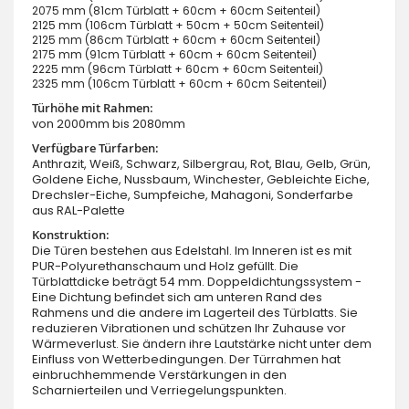
2075 mm (81cm Türblatt + 60cm + 60cm Seitenteil)
2125 mm (106cm Türblatt + 50cm + 50cm Seitenteil)
2125 mm (86cm Türblatt + 60cm + 60cm Seitenteil)
2175 mm (91cm Türblatt + 60cm + 60cm Seitenteil)
2225 mm (96cm Türblatt + 60cm + 60cm Seitenteil)
2325 mm (106cm Türblatt + 60cm + 60cm Seitenteil)
Türhöhe mit Rahmen:
von 2000mm bis 2080mm
Verfügbare Türfarben:
Anthrazit, Weiß, Schwarz, Silbergrau, Rot, Blau, Gelb, Grün,
Goldene Eiche, Nussbaum, Winchester, Gebleichte Eiche,
Drechsler-Eiche, Sumpfeiche, Mahagoni, Sonderfarbe
aus RAL-Palette
Konstruktion:
Die Türen bestehen aus Edelstahl. Im Inneren ist es mit
PUR-Polyurethanschaum und Holz gefüllt. Die
Türblattdicke beträgt 54 mm. Doppeldichtungssystem -
Eine Dichtung befindet sich am unteren Rand des
Rahmens und die andere im Lagerteil des Türblatts. Sie
reduzieren Vibrationen und schützen Ihr Zuhause vor
Wärmeverlust. Sie ändern ihre Lautstärke nicht unter dem
Einfluss von Wetterbedingungen. Der Türrahmen hat
einbruchhemmende Verstärkungen in den
Scharnierteilen und Verriegelungspunkten.