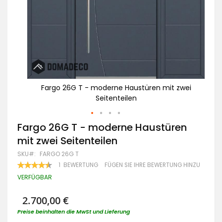
zwei
Fargo 26G T - moderne Haustüren mit zwei
Seitenteilen
Zum
Fargo 26G T - moderne Haustüren
Anfang
mit zwei Seitenteilen
der
Bildgalerie
SKU
FARGO 26G T
springen
BEWERTUNG:
1
BEWERTUNG
FÜGEN SIE IHRE BEWERTUNG HINZU
90
100
% OF
VERFÜGBAR
2.700,00 €
Preise beinhalten die MwSt und Lieferung