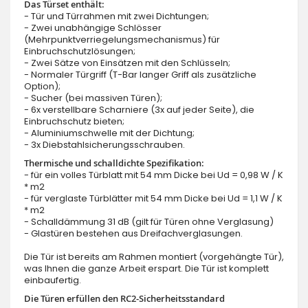
Das Türset enthält:
- Tür und Türrahmen mit zwei Dichtungen;
- Zwei unabhängige Schlösser
(Mehrpunktverriegelungsmechanismus) für
Einbruchschutzlösungen;
- Zwei Sätze von Einsätzen mit den Schlüsseln;
- Normaler Türgriff (T-Bar langer Griff als zusätzliche
Option);
- Sucher (bei massiven Türen);
- 6x verstellbare Scharniere (3x auf jeder Seite), die
Einbruchschutz bieten;
- Aluminiumschwelle mit der Dichtung;
- 3x Diebstahlsicherungsschrauben.
Thermische und schalldichte Spezifikation:
- für ein volles Türblatt mit 54 mm Dicke bei Ud = 0,98 W / K
* m2
- für verglaste Türblätter mit 54 mm Dicke bei Ud = 1,1 W / K
* m2
- Schalldämmung 31 dB (gilt für Türen ohne Verglasung)
- Glastüren bestehen aus Dreifachverglasungen.
Die Tür ist bereits am Rahmen montiert (vorgehängte Tür),
was Ihnen die ganze Arbeit erspart. Die Tür ist komplett
einbaufertig.
Die Türen erfüllen den RC2-Sicherheitsstandard