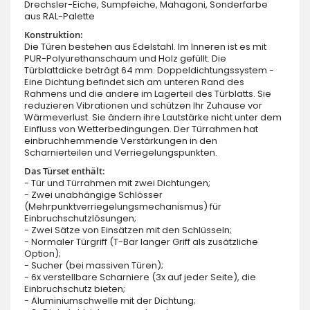
Drechsler-Eiche, Sumpfeiche, Mahagoni, Sonderfarbe
aus RAL-Palette
Konstruktion:
Die Türen bestehen aus Edelstahl. Im Inneren ist es mit
PUR-Polyurethanschaum und Holz gefüllt. Die
Türblattdicke beträgt 64 mm. Doppeldichtungssystem -
Eine Dichtung befindet sich am unteren Rand des
Rahmens und die andere im Lagerteil des Türblatts. Sie
reduzieren Vibrationen und schützen Ihr Zuhause vor
Wärmeverlust. Sie ändern ihre Lautstärke nicht unter dem
Einfluss von Wetterbedingungen. Der Türrahmen hat
einbruchhemmende Verstärkungen in den
Scharnierteilen und Verriegelungspunkten.
Das Türset enthält:
- Tür und Türrahmen mit zwei Dichtungen;
- Zwei unabhängige Schlösser
(Mehrpunktverriegelungsmechanismus) für
Einbruchschutzlösungen;
- Zwei Sätze von Einsätzen mit den Schlüsseln;
- Normaler Türgriff (T-Bar langer Griff als zusätzliche
Option);
- Sucher (bei massiven Türen);
- 6x verstellbare Scharniere (3x auf jeder Seite), die
Einbruchschutz bieten;
- Aluminiumschwelle mit der Dichtung;