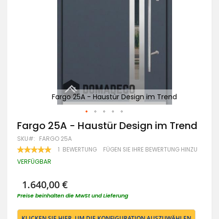
d
Fargo 25A - Haustür Design im Trend
Zum
Fargo 25A - Haustür Design im Trend
Anfang
SKU
FARGO 25A
der
Bildgalerie
BEWERTUNG:
1
BEWERTUNG
FÜGEN SIE IHRE BEWERTUNG HINZU
100
100
springen
% OF
VERFÜGBAR
1.640,00 €
Preise beinhalten die MwSt und Lieferung
KLICKEN SIE HIER, UM DIE KONFIGURATION AUSZUWÄHLEN