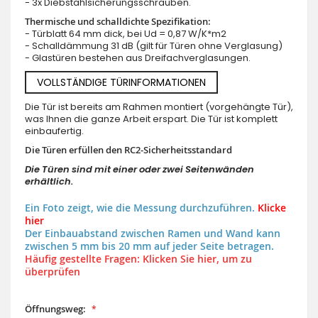
- 3x Diebstahlsicherungsschrauben.
Thermische und schalldichte Spezifikation:
- Türblatt 64 mm dick, bei Ud = 0,87 W/K*m2
- Schalldämmung 31 dB (gilt für Türen ohne Verglasung)
- Glastüren bestehen aus Dreifachverglasungen.
VOLLSTÄNDIGE TÜRINFORMATIONEN
Die Tür ist bereits am Rahmen montiert (vorgehängte Tür),
was Ihnen die ganze Arbeit erspart. Die Tür ist komplett
einbaufertig.
Die Türen erfüllen den RC2-Sicherheitsstandard
Die Türen sind mit einer oder zwei Seitenwänden
erhältlich.
Ein Foto zeigt, wie die Messung durchzuführen.
Klicke
hier
Der Einbauabstand zwischen Ramen und Wand kann
zwischen 5 mm bis 20 mm auf jeder Seite betragen.
Häufig gestellte Fragen: Klicken Sie hier, um zu
überprüfen
Öffnungsweg: