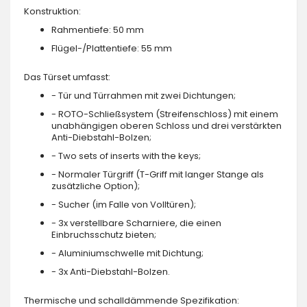
Konstruktion:
Rahmentiefe: 50 mm
Flügel-/Plattentiefe: 55 mm
Das Türset umfasst:
- Tür und Türrahmen mit zwei Dichtungen;
- ROTO-Schließsystem (Streifenschloss) mit einem
unabhängigen oberen Schloss und drei verstärkten
Anti-Diebstahl-Bolzen;
- Two sets of inserts with the keys;
- Normaler Türgriff (T-Griff mit langer Stange als
zusätzliche Option);
- Sucher (im Falle von Volltüren);
- 3x verstellbare Scharniere, die einen
Einbruchsschutz bieten;
- Aluminiumschwelle mit Dichtung;
- 3x Anti-Diebstahl-Bolzen.
Thermische und schalldämmende Spezifikation: