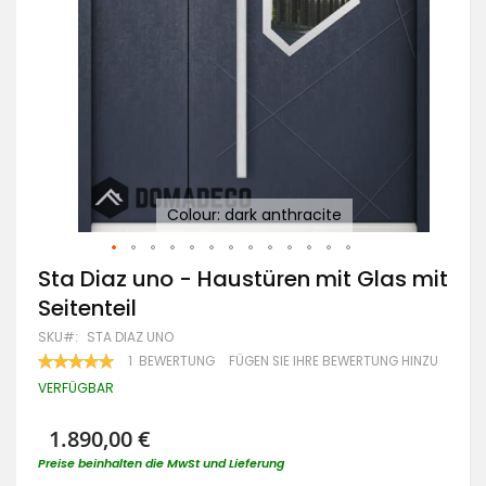
Colour: dark anthracite
Zum
Sta Diaz uno - Haustüren mit Glas mit
Anfang
Seitenteil
der
Bildgalerie
SKU
STA DIAZ UNO
springen
BEWERTUNG:
1
BEWERTUNG
FÜGEN SIE IHRE BEWERTUNG HINZU
100
100
% OF
VERFÜGBAR
1.890,00 €
Preise beinhalten die MwSt und Lieferung