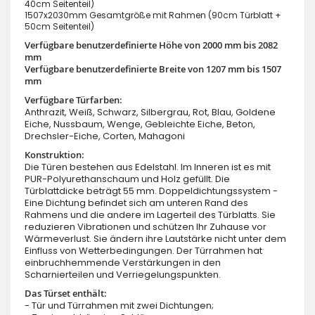
40cm Seitenteil)
1507x2030mm Gesamtgröße mit Rahmen (90cm Türblatt +
50cm Seitenteil)
Verfügbare benutzerdefinierte Höhe von 2000 mm bis 2082
mm
Verfügbare benutzerdefinierte Breite von 1207 mm bis 1507
mm
Verfügbare Türfarben:
Anthrazit, Weiß, Schwarz, Silbergrau, Rot, Blau, Goldene
Eiche, Nussbaum, Wenge, Gebleichte Eiche, Beton,
Drechsler-Eiche, Corten, Mahagoni
Konstruktion:
Die Türen bestehen aus Edelstahl. Im Inneren ist es mit
PUR-Polyurethanschaum und Holz gefüllt. Die
Türblattdicke beträgt 55 mm. Doppeldichtungssystem -
Eine Dichtung befindet sich am unteren Rand des
Rahmens und die andere im Lagerteil des Türblatts. Sie
reduzieren Vibrationen und schützen Ihr Zuhause vor
Wärmeverlust. Sie ändern ihre Lautstärke nicht unter dem
Einfluss von Wetterbedingungen. Der Türrahmen hat
einbruchhemmende Verstärkungen in den
Scharnierteilen und Verriegelungspunkten.
Das Türset enthält:
- Tür und Türrahmen mit zwei Dichtungen;