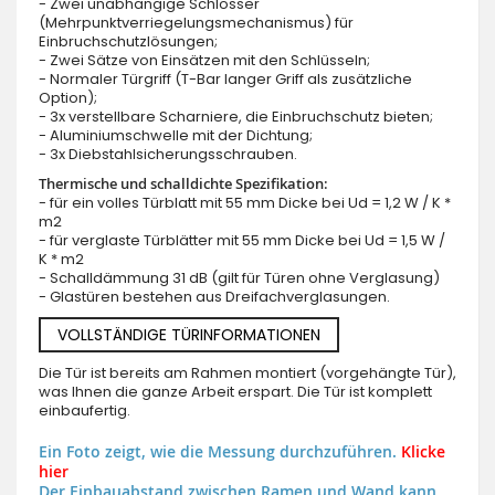
- Zwei unabhängige Schlösser
(Mehrpunktverriegelungsmechanismus) für
Einbruchschutzlösungen;
- Zwei Sätze von Einsätzen mit den Schlüsseln;
- Normaler Türgriff (T-Bar langer Griff als zusätzliche
Option);
- 3x verstellbare Scharniere, die Einbruchschutz bieten;
- Aluminiumschwelle mit der Dichtung;
- 3x Diebstahlsicherungsschrauben.
Thermische und schalldichte Spezifikation:
- für ein volles Türblatt mit 55 mm Dicke bei Ud = 1,2 W / K *
m2
- für verglaste Türblätter mit 55 mm Dicke bei Ud = 1,5 W /
K * m2
- Schalldämmung 31 dB (gilt für Türen ohne Verglasung)
- Glastüren bestehen aus Dreifachverglasungen.
VOLLSTÄNDIGE TÜRINFORMATIONEN
Die Tür ist bereits am Rahmen montiert (vorgehängte Tür),
was Ihnen die ganze Arbeit erspart. Die Tür ist komplett
einbaufertig.
Ein Foto zeigt, wie die Messung durchzuführen.
Klicke
hier
Der Einbauabstand zwischen Ramen und Wand kann