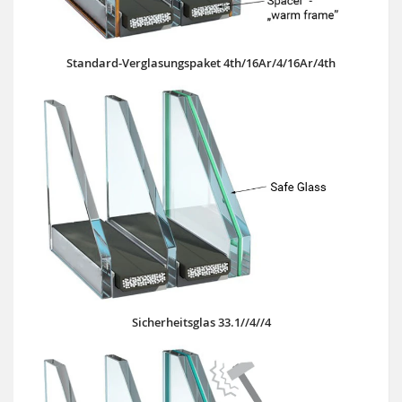
Standard-Verglasungspaket 4th/16Ar/4/16Ar/4th
Sicherheitsglas 33.1//4//4