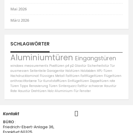
Mai 2026
März 2026
SCHLAGWÖRTER
Aluminiumtüren
Eingangstüren
windows
measurements
Pivottüren
p4
p2
Glastür
Sicherheitstür
Tür
ausmessen
Seitenteile
Garagentor
Holztüren
Holzböden
HPL-Türen
Hochdrucklaminat
Flüssiges Metall
Falttüren
Faltflügeltüren
Flügeltüren
anthracitfarbene Tür
Kunststofftüren
Einflügeltüren
Doppeltüren
rote
Türen
Tipps
Renovierung
Türen
Sinterquarz
Falttür
schwarze Haustür
Rote Haustür
Drehtüren
Holz-Aluminium-Tür
Fenster
Kontakt
BÜRO
:
Friedrich-Ebert-Anlage 36,
Frankfurt 60325