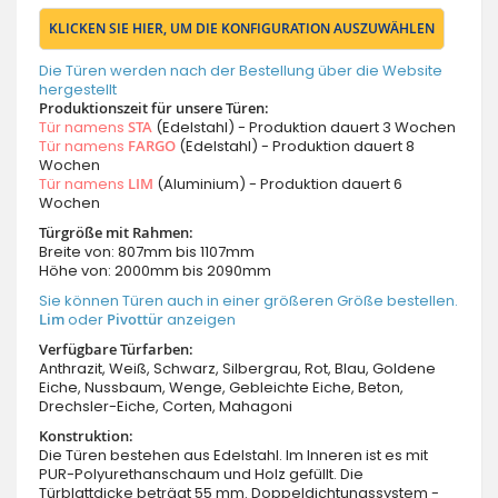
KLICKEN SIE HIER, UM DIE KONFIGURATION AUSZUWÄHLEN
Die Türen werden nach der Bestellung über die Website
hergestellt
Produktionszeit für unsere Türen:
Tür namens
STA
(Edelstahl) - Produktion dauert 3 Wochen
Tür namens
FARGO
(Edelstahl) - Produktion dauert 8
Wochen
Tür namens
LIM
(Aluminium) - Produktion dauert 6
Wochen
Türgröße mit Rahmen:
Breite von: 807mm bis 1107mm
Höhe von: 2000mm bis 2090mm
Sie können Türen auch in einer größeren Größe bestellen.
Lim
oder
Pivottür
anzeigen
Verfügbare Türfarben:
Anthrazit, Weiß, Schwarz, Silbergrau, Rot, Blau, Goldene
Eiche, Nussbaum, Wenge, Gebleichte Eiche, Beton,
Drechsler-Eiche, Corten, Mahagoni
Konstruktion:
Die Türen bestehen aus Edelstahl. Im Inneren ist es mit
PUR-Polyurethanschaum und Holz gefüllt. Die
Türblattdicke beträgt 55 mm. Doppeldichtungssystem -