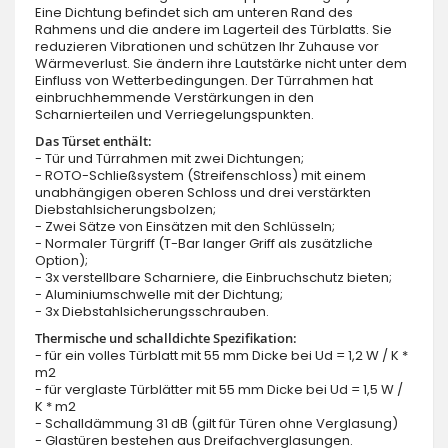
Eine Dichtung befindet sich am unteren Rand des
Rahmens und die andere im Lagerteil des Türblatts. Sie
reduzieren Vibrationen und schützen Ihr Zuhause vor
Wärmeverlust. Sie ändern ihre Lautstärke nicht unter dem
Einfluss von Wetterbedingungen. Der Türrahmen hat
einbruchhemmende Verstärkungen in den
Scharnierteilen und Verriegelungspunkten.
Das Türset enthält:
- Tür und Türrahmen mit zwei Dichtungen;
- ROTO-Schließsystem (Streifenschloss) mit einem
unabhängigen oberen Schloss und drei verstärkten
Diebstahlsicherungsbolzen;
- Zwei Sätze von Einsätzen mit den Schlüsseln;
- Normaler Türgriff (T-Bar langer Griff als zusätzliche
Option);
- 3x verstellbare Scharniere, die Einbruchschutz bieten;
- Aluminiumschwelle mit der Dichtung;
- 3x Diebstahlsicherungsschrauben.
Thermische und schalldichte Spezifikation:
- für ein volles Türblatt mit 55 mm Dicke bei Ud = 1,2 W / K *
m2
- für verglaste Türblätter mit 55 mm Dicke bei Ud = 1,5 W /
K * m2
- Schalldämmung 31 dB (gilt für Türen ohne Verglasung)
- Glastüren bestehen aus Dreifachverglasungen.