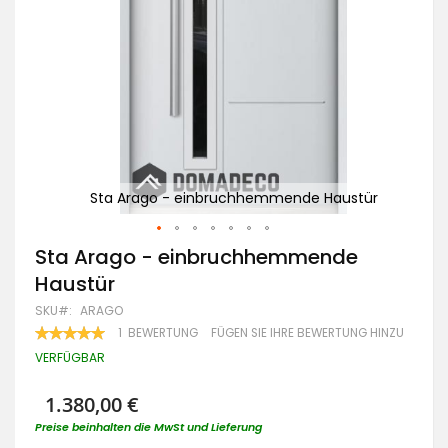
tür
Sta Arago - einbruchhemmende Haustür
Zum
Sta Arago - einbruchhemmende
Anfang
Haustür
der
Bildgalerie
SKU
ARAGO
springen
BEWERTUNG:
1
BEWERTUNG
FÜGEN SIE IHRE BEWERTUNG HINZU
100
100
% OF
VERFÜGBAR
1.380,00 €
Preise beinhalten die MwSt und Lieferung