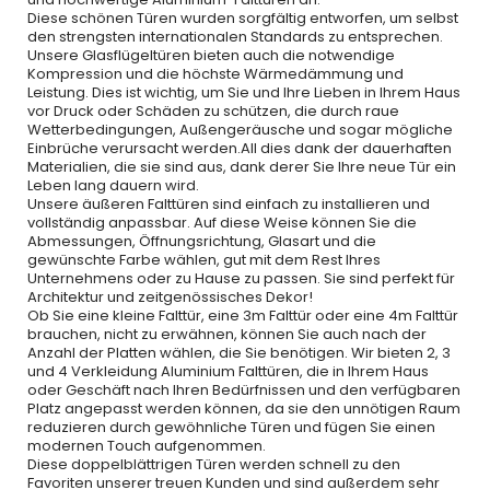
Diese schönen Türen wurden sorgfältig entworfen, um selbst
den strengsten internationalen Standards zu entsprechen.
Unsere Glasflügeltüren bieten auch die notwendige
Kompression und die höchste Wärmedämmung und
Leistung. Dies ist wichtig, um Sie und Ihre Lieben in Ihrem Haus
vor Druck oder Schäden zu schützen, die durch raue
Wetterbedingungen, Außengeräusche und sogar mögliche
Einbrüche verursacht werden.All dies dank der dauerhaften
Materialien, die sie sind aus, dank derer Sie Ihre neue Tür ein
Leben lang dauern wird.
Unsere äußeren Falttüren sind einfach zu installieren und
vollständig anpassbar. Auf diese Weise können Sie die
Abmessungen, Öffnungsrichtung, Glasart und die
gewünschte Farbe wählen, gut mit dem Rest Ihres
Unternehmens oder zu Hause zu passen. Sie sind perfekt für
Architektur und zeitgenössisches Dekor!
Ob Sie eine kleine Falttür, eine 3m Falttür oder eine 4m Falttür
brauchen, nicht zu erwähnen, können Sie auch nach der
Anzahl der Platten wählen, die Sie benötigen. Wir bieten 2, 3
und 4 Verkleidung Aluminium Falttüren, die in Ihrem Haus
oder Geschäft nach Ihren Bedürfnissen und den verfügbaren
Platz angepasst werden können, da sie den unnötigen Raum
reduzieren durch gewöhnliche Türen und fügen Sie einen
modernen Touch aufgenommen.
Diese doppelblättrigen Türen werden schnell zu den
Favoriten unserer treuen Kunden und sind außerdem sehr